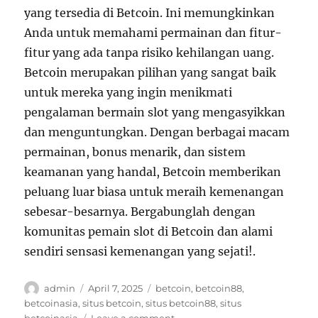
yang tersedia di Betcoin. Ini memungkinkan
Anda untuk memahami permainan dan fitur-
fitur yang ada tanpa risiko kehilangan uang.
Betcoin merupakan pilihan yang sangat baik
untuk mereka yang ingin menikmati
pengalaman bermain slot yang mengasyikkan
dan menguntungkan. Dengan berbagai macam
permainan, bonus menarik, dan sistem
keamanan yang handal, Betcoin memberikan
peluang luar biasa untuk meraih kemenangan
sebesar-besarnya. Bergabunglah dengan
komunitas pemain slot di Betcoin dan alami
sendiri sensasi kemenangan yang sejati!.
Author
Posted
Tags
admin
April 7, 2025
betcoin
,
betcoin88
,
on
betcoinasia
,
situs betcoin
,
situs betcoin88
,
situs
on