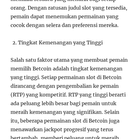
orang. Dengan ratusan judul slot yang tersedia,
pemain dapat menemukan permainan yang
cocok dengan selera dan preferensi mereka.
Tingkat Kemenangan yang Tinggi
Salah satu faktor utama yang membuat pemain
memilih Betcoin adalah tingkat kemenangan
yang tinggi. Setiap permainan slot di Betcoin
dirancang dengan pengembalian ke pemain
(RTP) yang kompetitif. RTP yang tinggi berarti
ada peluang lebih besar bagi pemain untuk
meraih kemenangan yang signifikan. Selain
itu, beberapa permainan slot di Betcoin juga
menawarkan jackpot progresif yang terus
bertambah, memberi peluang untuk meraih