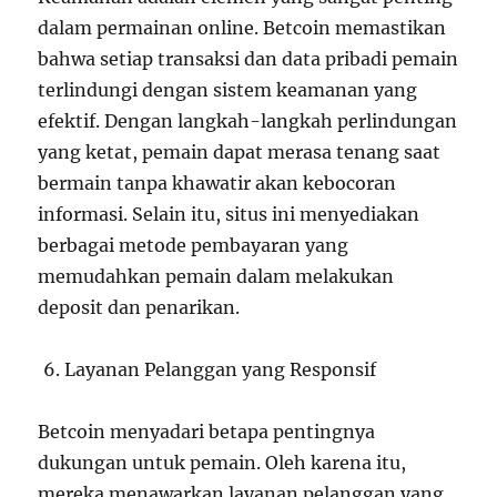
dalam permainan online. Betcoin memastikan
bahwa setiap transaksi dan data pribadi pemain
terlindungi dengan sistem keamanan yang
efektif. Dengan langkah-langkah perlindungan
yang ketat, pemain dapat merasa tenang saat
bermain tanpa khawatir akan kebocoran
informasi. Selain itu, situs ini menyediakan
berbagai metode pembayaran yang
memudahkan pemain dalam melakukan
deposit dan penarikan.
Layanan Pelanggan yang Responsif
Betcoin menyadari betapa pentingnya
dukungan untuk pemain. Oleh karena itu,
mereka menawarkan layanan pelanggan yang