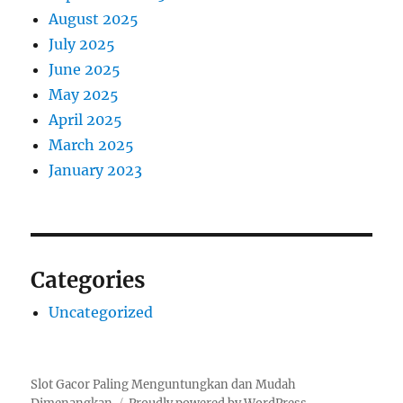
August 2025
July 2025
June 2025
May 2025
April 2025
March 2025
January 2023
Categories
Uncategorized
Slot Gacor Paling Menguntungkan dan Mudah