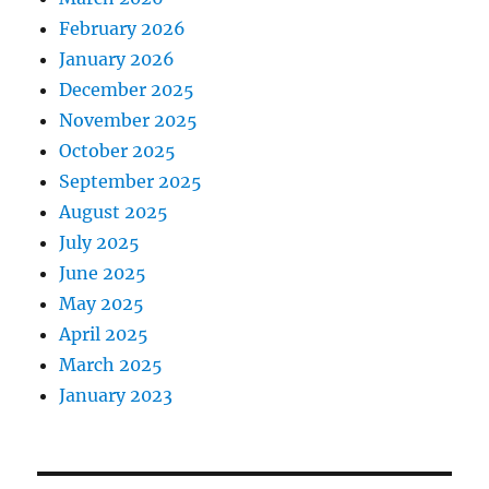
February 2026
January 2026
December 2025
November 2025
October 2025
September 2025
August 2025
July 2025
June 2025
May 2025
April 2025
March 2025
January 2023