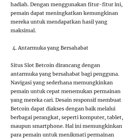
hadiah. Dengan menggunakan fitur-fitur ini,
pemain dapat meningkatkan kemungkinan
mereka untuk mendapatkan hasil yang
maksimal.
Antarmuka yang Bersahabat
Situs Slot Betcoin dirancang dengan
antarmuka yang bersahabat bagi pengguna.
Navigasi yang sederhana memungkinkan
pemain untuk cepat menemukan permainan
yang mereka cari. Desain responsif membuat
Betcoin dapat diakses dengan baik melalui
berbagai perangkat, seperti komputer, tablet,
maupun smartphone. Hal ini memungkinkan
para pemain untuk menikmati permainan