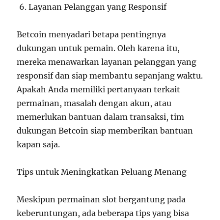
Layanan Pelanggan yang Responsif
Betcoin menyadari betapa pentingnya
dukungan untuk pemain. Oleh karena itu,
mereka menawarkan layanan pelanggan yang
responsif dan siap membantu sepanjang waktu.
Apakah Anda memiliki pertanyaan terkait
permainan, masalah dengan akun, atau
memerlukan bantuan dalam transaksi, tim
dukungan Betcoin siap memberikan bantuan
kapan saja.
Tips untuk Meningkatkan Peluang Menang
Meskipun permainan slot bergantung pada
keberuntungan, ada beberapa tips yang bisa