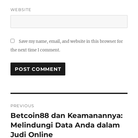
WEBSITE
Save my name, email, and website in this browser for
the next time I comment.
Post
PREVIOUS
navigation
Betcoin88 dan Keamanannya:
Previous
post:
Melindungi Data Anda dalam
Judi Online