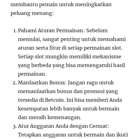
membantu pemain untuk meningkatkan
peluang menang:
Pahami Aturan Permainan: Sebelum
memulai, sangat penting untuk memahami
aturan serta fitur di setiap permainan slot.
Setiap slot mungkin memiliki mekanisme
yang berbeda yang bisa memengaruhi hasil
permainan.
Manfaatkan Bonus: Jangan ragu untuk
memanfaatkan bonus dan promosi yang
tersedia di Betcoin. Ini bisa memberi Anda
kesempatan lebih banyak untuk bermain
dan meraih kemenangan.
Atur Anggaran Anda dengan Cermat:
Tetapkan anggaran untuk bermain dan ikuti