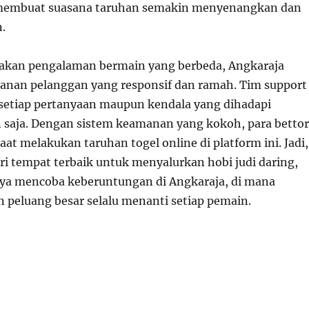
membuat suasana taruhan semakin menyenangkan dan
.
sakan pengalaman bermain yang berbeda, Angkaraja
nan pelanggan yang responsif dan ramah. Tim support
etiap pertanyaan maupun kendala yang dihadapi
saja. Dengan sistem keamanan yang kokoh, para bettor
at melakukan taruhan togel online di platform ini. Jadi,
ri tempat terbaik untuk menyalurkan hobi judi daring,
nya mencoba keberuntungan di Angkaraja, di mana
peluang besar selalu menanti setiap pemain.