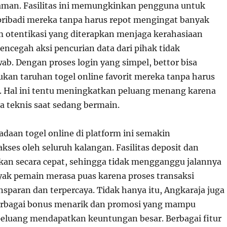
aman. Fasilitas ini memungkinkan pengguna untuk
ribadi mereka tanpa harus repot mengingat banyak
m otentikasi yang diterapkan menjaga kerahasiaan
encegah aksi pencurian data dari pihak tidak
ab. Dengan proses login yang simpel, bettor bisa
kan taruhan togel online favorit mereka tanpa harus
 Hal ini tentu meningkatkan peluang menang karena
a teknis saat sedang bermain.
radaan togel online di platform ini semakin
es oleh seluruh kalangan. Fasilitas deposit dan
kan secara cepat, sehingga tidak mengganggu jalannya
ak pemain merasa puas karena proses transaksi
nsparan dan terpercaya. Tidak hanya itu, Angkaraja juga
rbagai bonus menarik dan promosi yang mampu
luang mendapatkan keuntungan besar. Berbagai fitur