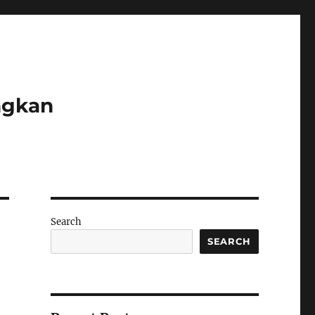
ngkan
Search
SEARCH