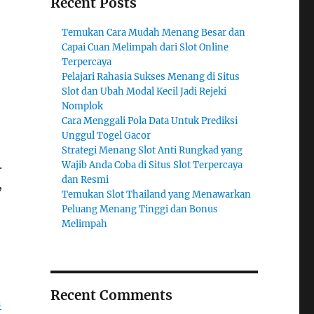
Recent Posts
Temukan Cara Mudah Menang Besar dan
Capai Cuan Melimpah dari Slot Online
Terpercaya
Pelajari Rahasia Sukses Menang di Situs
Slot dan Ubah Modal Kecil Jadi Rejeki
Nomplok
Cara Menggali Pola Data Untuk Prediksi
Unggul Togel Gacor
Strategi Menang Slot Anti Rungkad yang
.
Wajib Anda Coba di Situs Slot Terpercaya
dan Resmi
,
Temukan Slot Thailand yang Menawarkan
Peluang Menang Tinggi dan Bonus
Melimpah
Recent Comments
n