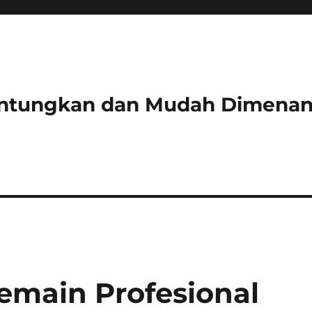
guntungkan dan Mudah Dimena
emain Profesional