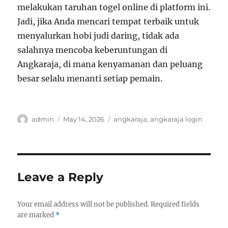
melakukan taruhan togel online di platform ini.
Jadi, jika Anda mencari tempat terbaik untuk
menyalurkan hobi judi daring, tidak ada
salahnya mencoba keberuntungan di
Angkaraja, di mana kenyamanan dan peluang
besar selalu menanti setiap pemain.
Author
Posted
Tags
admin
May 14, 2026
angkaraja
,
angkaraja login
on
Leave a Reply
Your email address will not be published.
Required fields
are marked
*