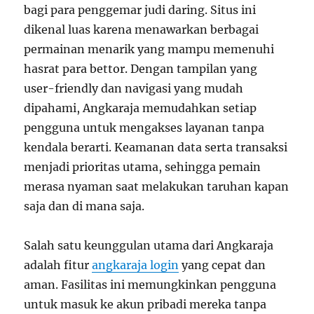
bagi para penggemar judi daring. Situs ini
dikenal luas karena menawarkan berbagai
permainan menarik yang mampu memenuhi
hasrat para bettor. Dengan tampilan yang
user-friendly dan navigasi yang mudah
dipahami, Angkaraja memudahkan setiap
pengguna untuk mengakses layanan tanpa
kendala berarti. Keamanan data serta transaksi
menjadi prioritas utama, sehingga pemain
merasa nyaman saat melakukan taruhan kapan
saja dan di mana saja.
Salah satu keunggulan utama dari Angkaraja
adalah fitur
angkaraja login
yang cepat dan
aman. Fasilitas ini memungkinkan pengguna
untuk masuk ke akun pribadi mereka tanpa