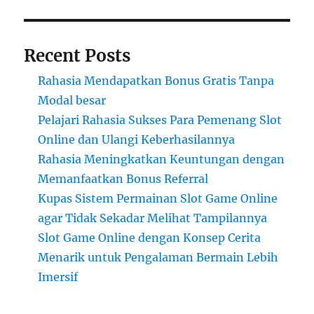
Recent Posts
Rahasia Mendapatkan Bonus Gratis Tanpa
Modal besar
Pelajari Rahasia Sukses Para Pemenang Slot
Online dan Ulangi Keberhasilannya
Rahasia Meningkatkan Keuntungan dengan
Memanfaatkan Bonus Referral
Kupas Sistem Permainan Slot Game Online
agar Tidak Sekadar Melihat Tampilannya
Slot Game Online dengan Konsep Cerita
Menarik untuk Pengalaman Bermain Lebih
Imersif