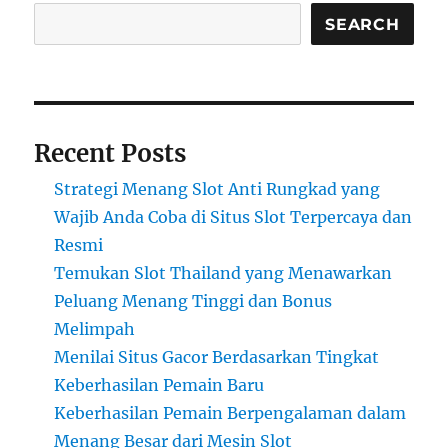
SEARCH
Recent Posts
Strategi Menang Slot Anti Rungkad yang
Wajib Anda Coba di Situs Slot Terpercaya dan
Resmi
Temukan Slot Thailand yang Menawarkan
Peluang Menang Tinggi dan Bonus
Melimpah
Menilai Situs Gacor Berdasarkan Tingkat
Keberhasilan Pemain Baru
Keberhasilan Pemain Berpengalaman dalam
Menang Besar dari Mesin Slot