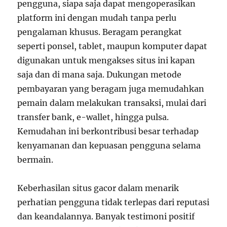
pengguna, siapa saja dapat mengoperasikan
platform ini dengan mudah tanpa perlu
pengalaman khusus. Beragam perangkat
seperti ponsel, tablet, maupun komputer dapat
digunakan untuk mengakses situs ini kapan
saja dan di mana saja. Dukungan metode
pembayaran yang beragam juga memudahkan
pemain dalam melakukan transaksi, mulai dari
transfer bank, e-wallet, hingga pulsa.
Kemudahan ini berkontribusi besar terhadap
kenyamanan dan kepuasan pengguna selama
bermain.
Keberhasilan situs gacor dalam menarik
perhatian pengguna tidak terlepas dari reputasi
dan keandalannya. Banyak testimoni positif