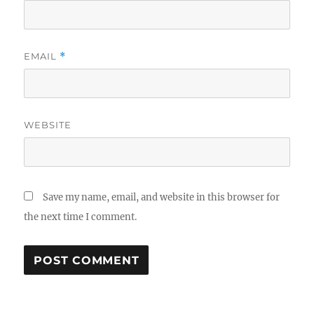
EMAIL
*
WEBSITE
Save my name, email, and website in this browser for
the next time I comment.