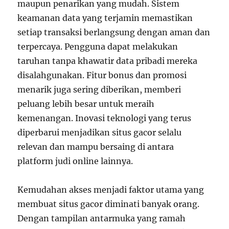
maupun penarikan yang mudah. Sistem
keamanan data yang terjamin memastikan
setiap transaksi berlangsung dengan aman dan
terpercaya. Pengguna dapat melakukan
taruhan tanpa khawatir data pribadi mereka
disalahgunakan. Fitur bonus dan promosi
menarik juga sering diberikan, memberi
peluang lebih besar untuk meraih
kemenangan. Inovasi teknologi yang terus
diperbarui menjadikan situs gacor selalu
relevan dan mampu bersaing di antara
platform judi online lainnya.
Kemudahan akses menjadi faktor utama yang
membuat situs gacor diminati banyak orang.
Dengan tampilan antarmuka yang ramah