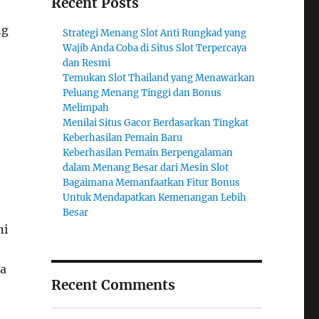
Recent Posts
ng
Strategi Menang Slot Anti Rungkad yang
Wajib Anda Coba di Situs Slot Terpercaya
dan Resmi
Temukan Slot Thailand yang Menawarkan
Peluang Menang Tinggi dan Bonus
Melimpah
Menilai Situs Gacor Berdasarkan Tingkat
Keberhasilan Pemain Baru
Keberhasilan Pemain Berpengalaman
dalam Menang Besar dari Mesin Slot
Bagaimana Memanfaatkan Fitur Bonus
Untuk Mendapatkan Kemenangan Lebih
Besar
ni
ra
Recent Comments