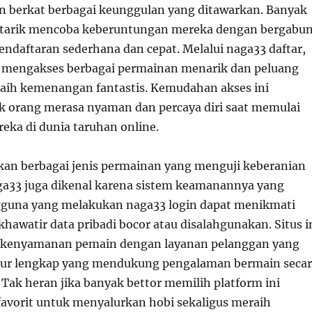
n berkat berbagai keunggulan yang ditawarkan. Banyak
rtarik mencoba keberuntungan mereka dengan bergabu
endaftaran sederhana dan cepat. Melalui naga33 daftar,
 mengakses berbagai permainan menarik dan peluang
aih kemenangan fantastis. Kemudahan akses ini
 orang merasa nyaman dan percaya diri saat memulai
eka di dunia taruhan online.
an berbagai jenis permainan yang menguji keberanian
aga33 juga dikenal karena sistem keamanannya yang
gguna yang melakukan naga33 login dapat menikmati
khawatir data pribadi bocor atau disalahgunakan. Situs i
enyamanan pemain dengan layanan pelanggan yang
itur lengkap yang mendukung pengalaman bermain seca
ak heran jika banyak bettor memilih platform ini
favorit untuk menyalurkan hobi sekaligus meraih