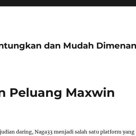
guntungkan dan Mudah Dimena
an Peluang Maxwin
judian daring, Naga33 menjadi salah satu platform yang