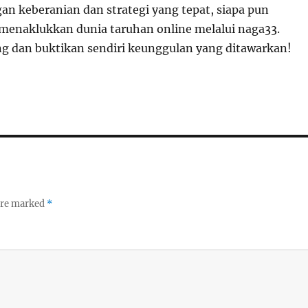
an keberanian dan strategi yang tepat, siapa pun
enaklukkan dunia taruhan online melalui naga33.
g dan buktikan sendiri keunggulan yang ditawarkan!
 are marked
*