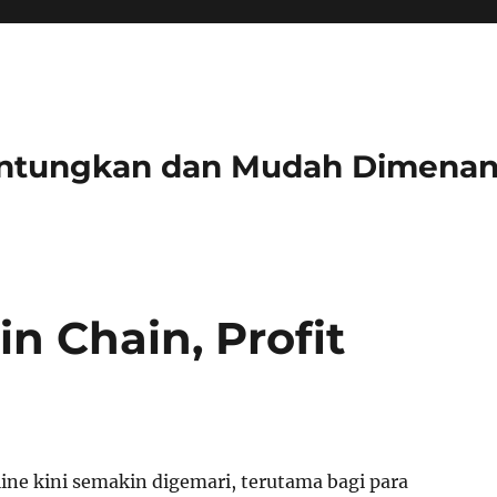
guntungkan dan Mudah Dimena
in Chain, Profit
ine kini semakin digemari, terutama bagi para