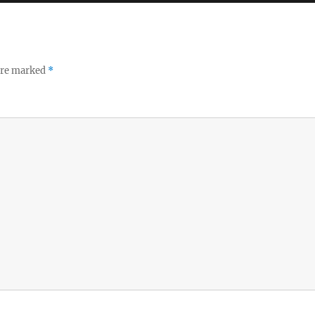
 are marked
*