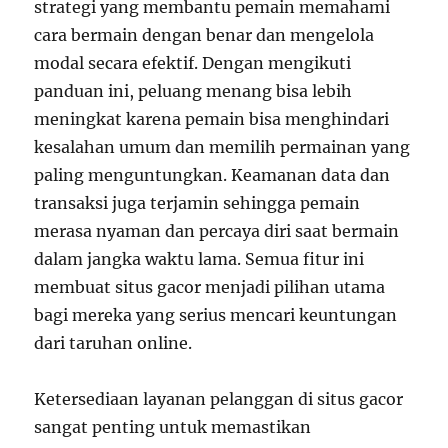
strategi yang membantu pemain memahami
cara bermain dengan benar dan mengelola
modal secara efektif. Dengan mengikuti
panduan ini, peluang menang bisa lebih
meningkat karena pemain bisa menghindari
kesalahan umum dan memilih permainan yang
paling menguntungkan. Keamanan data dan
transaksi juga terjamin sehingga pemain
merasa nyaman dan percaya diri saat bermain
dalam jangka waktu lama. Semua fitur ini
membuat situs gacor menjadi pilihan utama
bagi mereka yang serius mencari keuntungan
dari taruhan online.
Ketersediaan layanan pelanggan di situs gacor
sangat penting untuk memastikan