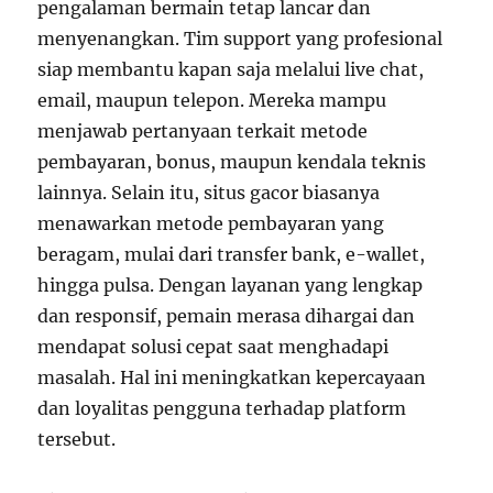
pengalaman bermain tetap lancar dan
menyenangkan. Tim support yang profesional
siap membantu kapan saja melalui live chat,
email, maupun telepon. Mereka mampu
menjawab pertanyaan terkait metode
pembayaran, bonus, maupun kendala teknis
lainnya. Selain itu, situs gacor biasanya
menawarkan metode pembayaran yang
beragam, mulai dari transfer bank, e-wallet,
hingga pulsa. Dengan layanan yang lengkap
dan responsif, pemain merasa dihargai dan
mendapat solusi cepat saat menghadapi
masalah. Hal ini meningkatkan kepercayaan
dan loyalitas pengguna terhadap platform
tersebut.