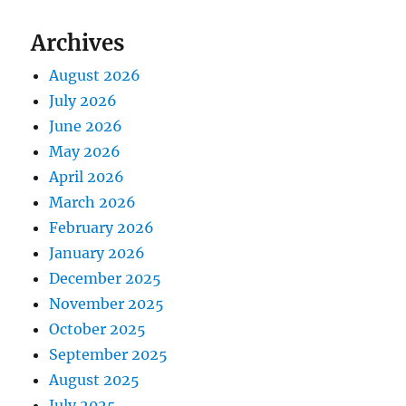
Archives
August 2026
July 2026
June 2026
May 2026
April 2026
March 2026
February 2026
January 2026
December 2025
November 2025
October 2025
September 2025
August 2025
July 2025