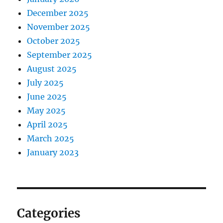
December 2025
November 2025
October 2025
September 2025
August 2025
July 2025
June 2025
May 2025
April 2025
March 2025
January 2023
Categories