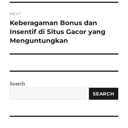
NEXT
Keberagaman Bonus dan
Next
post:
Insentif di Situs Gacor yang
Menguntungkan
Search
SEARCH