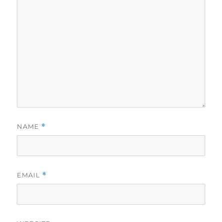
NAME
*
EMAIL
*