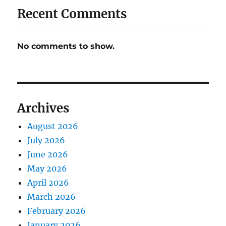
Recent Comments
No comments to show.
Archives
August 2026
July 2026
June 2026
May 2026
April 2026
March 2026
February 2026
January 2026