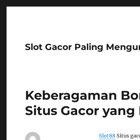
Slot Gacor Paling Men
Keberagaman Bonu
Situs Gacor yan
Slot88
Situs gaco