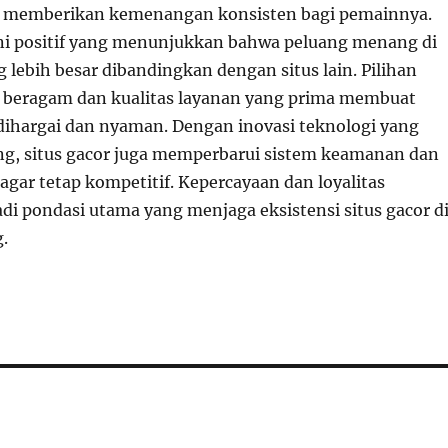
 memberikan kemenangan konsisten bagi pemainnya.
i positif yang menunjukkan bahwa peluang menang di
 lebih besar dibandingkan dengan situs lain. Pilihan
 beragam dan kualitas layanan yang prima membuat
ihargai dan nyaman. Dengan inovasi teknologi yang
g, situs gacor juga memperbarui sistem keamanan dan
agar tetap kompetitif. Kepercayaan dan loyalitas
i pondasi utama yang menjaga eksistensi situs gacor d
g.