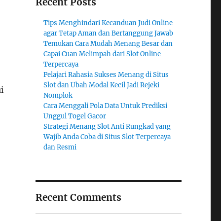
Recent Posts
Tips Menghindari Kecanduan Judi Online
agar Tetap Aman dan Bertanggung Jawab
Temukan Cara Mudah Menang Besar dan
Capai Cuan Melimpah dari Slot Online
Terpercaya
Pelajari Rahasia Sukses Menang di Situs
Slot dan Ubah Modal Kecil Jadi Rejeki
i
Nomplok
Cara Menggali Pola Data Untuk Prediksi
Unggul Togel Gacor
Strategi Menang Slot Anti Rungkad yang
Wajib Anda Coba di Situs Slot Terpercaya
dan Resmi
Recent Comments