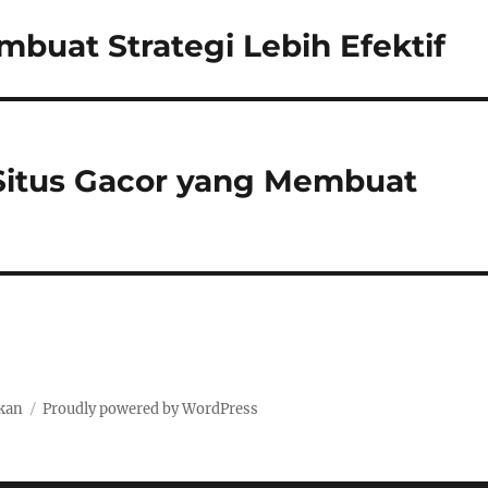
mbuat Strategi Lebih Efektif
Situs Gacor yang Membuat
kan
Proudly powered by WordPress