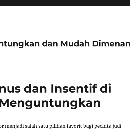
guntungkan dan Mudah Dimena
s dan Insentif di
g Menguntungkan
r menjadi salah satu pilihan favorit bagi pecinta judi