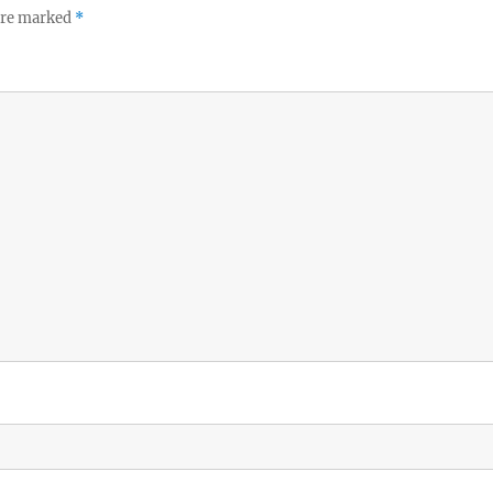
 are marked
*