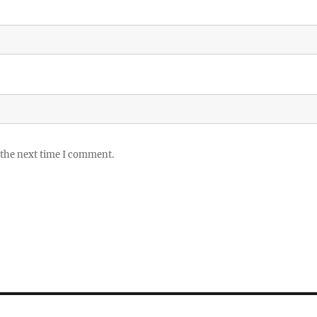
 the next time I comment.