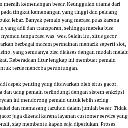
in meraih kemenangan besar. Keunggulan utama dari
tak pada tingkat kemenangan yang tinggi dan peluang
rbuka lebar. Banyak pemain yang merasa puas karena
n yang adil dan transparan, sehingga mereka bisa
nyaman tanpa rasa was-was. Selain itu, situs gacor
rkan berbagai macam permainan menarik seperti slot,
 casino, yang semuanya bisa diakses dengan mudah melalu
kat. Keberadaan fitur lengkap ini membuat pemain
untuk terus mencoba peruntungan.
i aspek penting yang ditawarkan oleh situs gacor,
 dan uang pemain terlindungi dengan sistem enkripsi
ayaan ini mendorong pemain untuk lebih sering
aksi dan memasang taruhan dalam jumlah besar. Tidak
 gacor juga dikenal karena layanan customer service yang
nsif, siap membantu kapan saja diperlukan. Proses