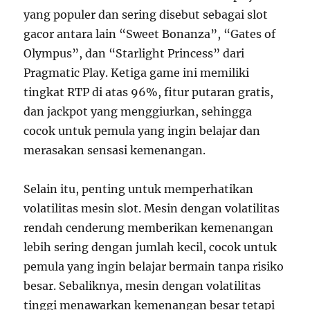
yang populer dan sering disebut sebagai slot
gacor antara lain “Sweet Bonanza”, “Gates of
Olympus”, dan “Starlight Princess” dari
Pragmatic Play. Ketiga game ini memiliki
tingkat RTP di atas 96%, fitur putaran gratis,
dan jackpot yang menggiurkan, sehingga
cocok untuk pemula yang ingin belajar dan
merasakan sensasi kemenangan.
Selain itu, penting untuk memperhatikan
volatilitas mesin slot. Mesin dengan volatilitas
rendah cenderung memberikan kemenangan
lebih sering dengan jumlah kecil, cocok untuk
pemula yang ingin belajar bermain tanpa risiko
besar. Sebaliknya, mesin dengan volatilitas
tinggi menawarkan kemenangan besar tetapi