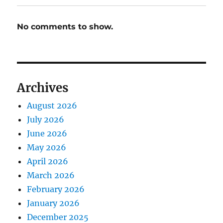
No comments to show.
Archives
August 2026
July 2026
June 2026
May 2026
April 2026
March 2026
February 2026
January 2026
December 2025