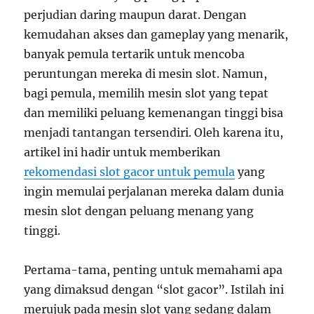
perjudian daring maupun darat. Dengan
kemudahan akses dan gameplay yang menarik,
banyak pemula tertarik untuk mencoba
peruntungan mereka di mesin slot. Namun,
bagi pemula, memilih mesin slot yang tepat
dan memiliki peluang kemenangan tinggi bisa
menjadi tantangan tersendiri. Oleh karena itu,
artikel ini hadir untuk memberikan
rekomendasi slot gacor untuk pemula
yang
ingin memulai perjalanan mereka dalam dunia
mesin slot dengan peluang menang yang
tinggi.
Pertama-tama, penting untuk memahami apa
yang dimaksud dengan “slot gacor”. Istilah ini
merujuk pada mesin slot yang sedang dalam