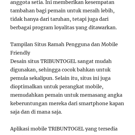
anggota setia. Ini memberikan kesempatan
tambahan bagi pemain untuk meraih lebih,
tidak hanya dari taruhan, tetapi juga dari
berbagai program loyalitas yang ditawarkan.
Tampilan Situs Ramah Pengguna dan Mobile
Friendly
Desain situs TRIBUNTOGEL sangat mudah
digunakan, sehingga cocok bahkan untuk
pemula sekalipun. Selain itu, situs ini juga
dioptimalkan untuk perangkat mobile,
memudahkan pemain untuk memasang angka
keberuntungan mereka dari smartphone kapan
saja dan di mana saja.
Aplikasi mobile TRIBUNTOGEL yang tersedia