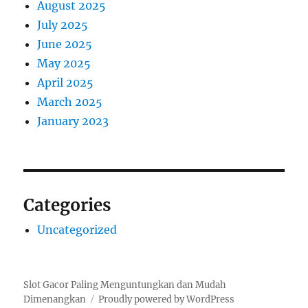
August 2025
July 2025
June 2025
May 2025
April 2025
March 2025
January 2023
Categories
Uncategorized
Slot Gacor Paling Menguntungkan dan Mudah
Dimenangkan
Proudly powered by WordPress