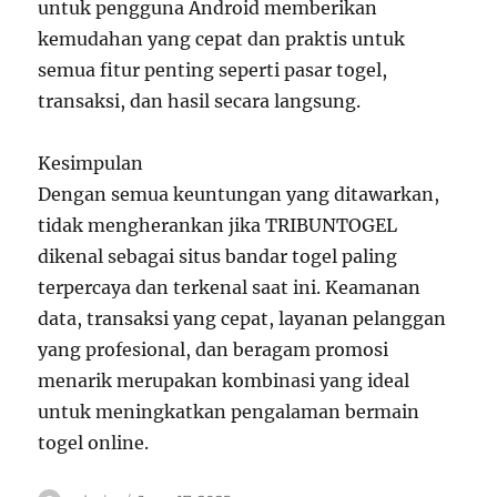
untuk pengguna Android memberikan
kemudahan yang cepat dan praktis untuk
semua fitur penting seperti pasar togel,
transaksi, dan hasil secara langsung.
Kesimpulan
Dengan semua keuntungan yang ditawarkan,
tidak mengherankan jika TRIBUNTOGEL
dikenal sebagai situs bandar togel paling
terpercaya dan terkenal saat ini. Keamanan
data, transaksi yang cepat, layanan pelanggan
yang profesional, dan beragam promosi
menarik merupakan kombinasi yang ideal
untuk meningkatkan pengalaman bermain
togel online.