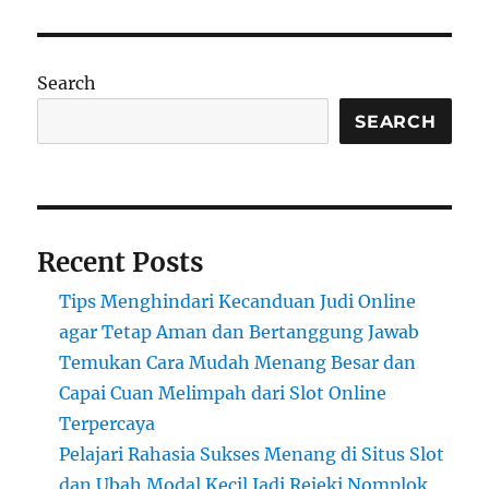
Search
SEARCH
Recent Posts
Tips Menghindari Kecanduan Judi Online
agar Tetap Aman dan Bertanggung Jawab
Temukan Cara Mudah Menang Besar dan
Capai Cuan Melimpah dari Slot Online
Terpercaya
Pelajari Rahasia Sukses Menang di Situs Slot
dan Ubah Modal Kecil Jadi Rejeki Nomplok