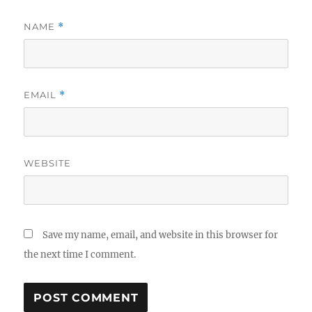
NAME
*
EMAIL
*
WEBSITE
Save my name, email, and website in this browser for
the next time I comment.