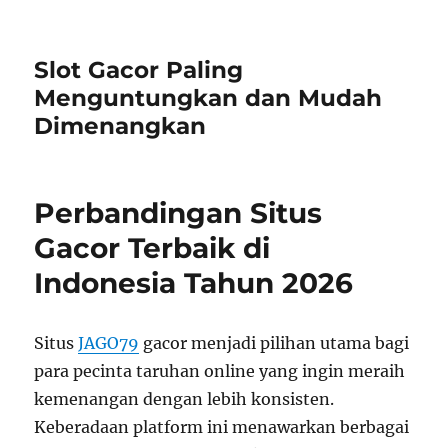
Slot Gacor Paling
Menguntungkan dan Mudah
Dimenangkan
Perbandingan Situs
Gacor Terbaik di
Indonesia Tahun 2026
Situs
JAGO79
gacor menjadi pilihan utama bagi
para pecinta taruhan online yang ingin meraih
kemenangan dengan lebih konsisten.
Keberadaan platform ini menawarkan berbagai