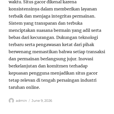
waktu. Situs gacor dikenal karena
konsistensinya dalam memberikan layanan
terbaik dan menjaga integritas permainan.
Sistem yang transparan dan terbuka
menciptakan suasana bermain yang adil serta
bebas dari kecurangan. Dukungan teknologi
terbaru serta pengawasan ketat dari pihak
berwenang memastikan bahwa setiap transaksi
dan permainan berlangsung jujur. Inovasi
berkelanjutan dan komitmen terhadap
kepuasan pengguna menjadikan situs gacor
tetap relevan di tengah persaingan industri
taruhan online.
Author
Posted
admin
June 9, 2026
on