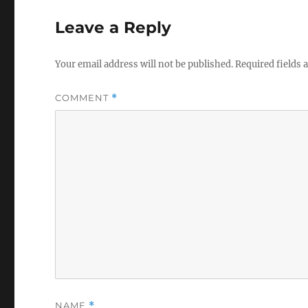
Leave a Reply
Your email address will not be published.
Required fields
COMMENT
*
NAME
*