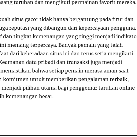
sang taruhan dan mengikuti permainan favorit mereka.
buah situs gacor tidak hanya bergantung pada fitur dan
 juga reputasi yang dibangun dari kepercayaan pengguna.
if dan tingkat kemenangan yang tinggi menjadi indikato
ini memang terpercaya. Banyak pemain yang telah
at dari keberadaan situs ini dan terus setia mengikuti
 Keamanan data pribadi dan transaksi juga menjadi
, memastikan bahwa setiap pemain merasa aman saat
n komitmen untuk memberikan pengalaman terbaik,
ap menjadi pilihan utama bagi penggemar taruhan online
aih kemenangan besar.