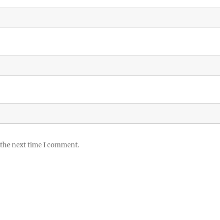
 the next time I comment.