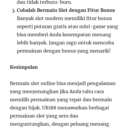
dan tidak terburu-buru.
Cobalah Bermain Slot dengan Fitur Bonus
Banyak slot modern memiliki fitur bonus
seperti putaran gratis atau mini-game yang
bisa memberi Anda kesempatan menang
lebih banyak. Jangan ragu untuk mencoba
permainan dengan bonus yang menarik!
Kesimpulan
Bermain slot online bisa menjadi pengalaman
yang menyenangkan jika Anda tahu cara
memilih permainan yang tepat dan bermain
dengan bijak. Ulti88 menawarkan berbagai
permainan slot yang seru dan
menguntungkan, dengan peluang menang