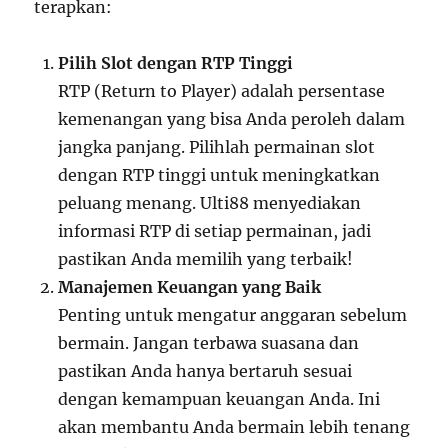
terapkan:
Pilih Slot dengan RTP Tinggi
RTP (Return to Player) adalah persentase
kemenangan yang bisa Anda peroleh dalam
jangka panjang. Pilihlah permainan slot
dengan RTP tinggi untuk meningkatkan
peluang menang. Ulti88 menyediakan
informasi RTP di setiap permainan, jadi
pastikan Anda memilih yang terbaik!
Manajemen Keuangan yang Baik
Penting untuk mengatur anggaran sebelum
bermain. Jangan terbawa suasana dan
pastikan Anda hanya bertaruh sesuai
dengan kemampuan keuangan Anda. Ini
akan membantu Anda bermain lebih tenang