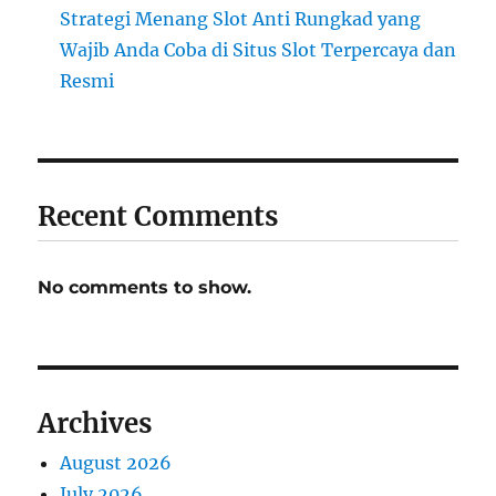
Strategi Menang Slot Anti Rungkad yang
Wajib Anda Coba di Situs Slot Terpercaya dan
Resmi
Recent Comments
No comments to show.
Archives
August 2026
July 2026