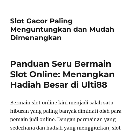
Slot Gacor Paling
Menguntungkan dan Mudah
Dimenangkan
Panduan Seru Bermain
Slot Online: Menangkan
Hadiah Besar di Ulti88
Bermain slot online kini menjadi salah satu
hiburan yang paling banyak diminati oleh para
pemain judi online. Dengan permainan yang
sederhana dan hadiah yang menggiurkan, slot