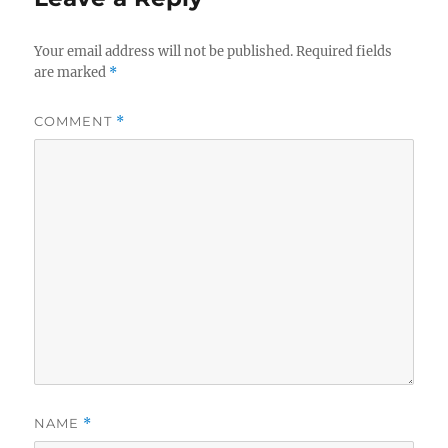
Your email address will not be published.
Required fields
are marked
*
COMMENT
*
NAME
*