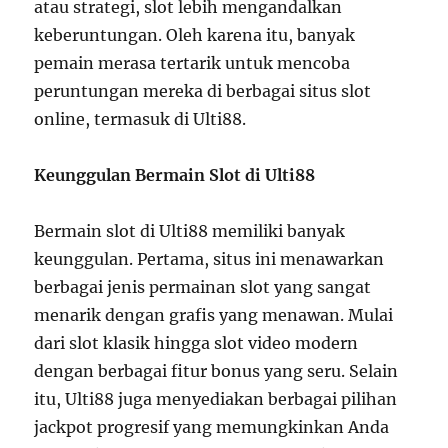
atau strategi, slot lebih mengandalkan
keberuntungan. Oleh karena itu, banyak
pemain merasa tertarik untuk mencoba
peruntungan mereka di berbagai situs slot
online, termasuk di Ulti88.
Keunggulan Bermain Slot di Ulti88
Bermain slot di Ulti88 memiliki banyak
keunggulan. Pertama, situs ini menawarkan
berbagai jenis permainan slot yang sangat
menarik dengan grafis yang menawan. Mulai
dari slot klasik hingga slot video modern
dengan berbagai fitur bonus yang seru. Selain
itu, Ulti88 juga menyediakan berbagai pilihan
jackpot progresif yang memungkinkan Anda