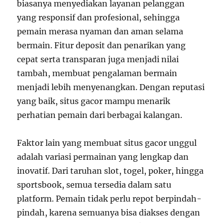
biasanya menyediakan layanan pelanggan
yang responsif dan profesional, sehingga
pemain merasa nyaman dan aman selama
bermain. Fitur deposit dan penarikan yang
cepat serta transparan juga menjadi nilai
tambah, membuat pengalaman bermain
menjadi lebih menyenangkan. Dengan reputasi
yang baik, situs gacor mampu menarik
perhatian pemain dari berbagai kalangan.
Faktor lain yang membuat situs gacor unggul
adalah variasi permainan yang lengkap dan
inovatif. Dari taruhan slot, togel, poker, hingga
sportsbook, semua tersedia dalam satu
platform. Pemain tidak perlu repot berpindah-
pindah, karena semuanya bisa diakses dengan