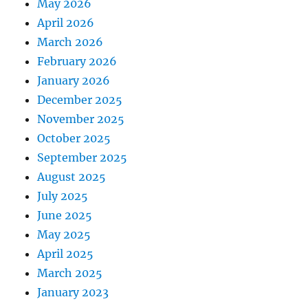
May 2026
April 2026
March 2026
February 2026
January 2026
December 2025
November 2025
October 2025
September 2025
August 2025
July 2025
June 2025
May 2025
April 2025
March 2025
January 2023