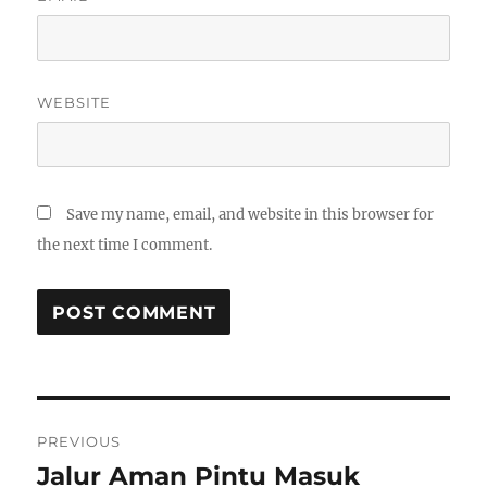
WEBSITE
Save my name, email, and website in this browser for
the next time I comment.
Post
PREVIOUS
navigation
Jalur Aman Pintu Masuk
Previous