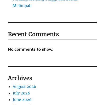
Melimpah
Recent Comments
No comments to show.
Archives
August 2026
July 2026
June 2026