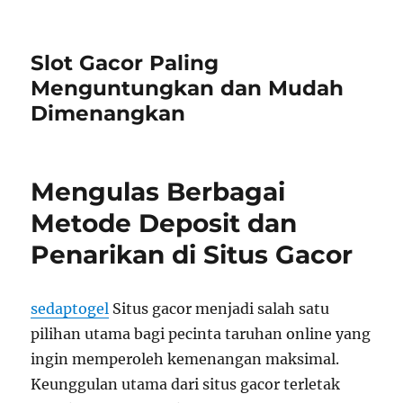
Slot Gacor Paling
Menguntungkan dan Mudah
Dimenangkan
Mengulas Berbagai
Metode Deposit dan
Penarikan di Situs Gacor
sedaptogel
Situs gacor menjadi salah satu
pilihan utama bagi pecinta taruhan online yang
ingin memperoleh kemenangan maksimal.
Keunggulan utama dari situs gacor terletak