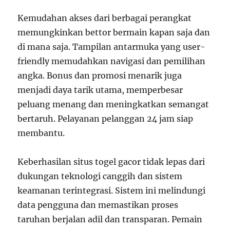
Kemudahan akses dari berbagai perangkat
memungkinkan bettor bermain kapan saja dan
di mana saja. Tampilan antarmuka yang user-
friendly memudahkan navigasi dan pemilihan
angka. Bonus dan promosi menarik juga
menjadi daya tarik utama, memperbesar
peluang menang dan meningkatkan semangat
bertaruh. Pelayanan pelanggan 24 jam siap
membantu.
Keberhasilan situs togel gacor tidak lepas dari
dukungan teknologi canggih dan sistem
keamanan terintegrasi. Sistem ini melindungi
data pengguna dan memastikan proses
taruhan berjalan adil dan transparan. Pemain