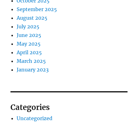
October 2025
September 2025
August 2025
July 2025
June 2025
May 2025
April 2025
March 2025
January 2023
Categories
Uncategorized