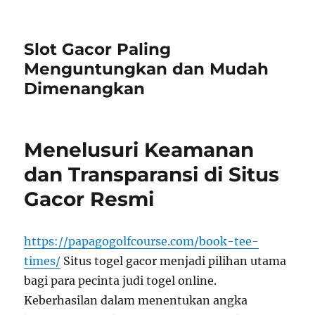
Slot Gacor Paling
Menguntungkan dan Mudah
Dimenangkan
Menelusuri Keamanan
dan Transparansi di Situs
Gacor Resmi
https://papagogolfcourse.com/book-tee-
times/
Situs togel gacor menjadi pilihan utama
bagi para pecinta judi togel online.
Keberhasilan dalam menentukan angka