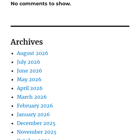
No comments to show.
Archives
August 2026
July 2026
June 2026
May 2026
April 2026
March 2026
February 2026
January 2026
December 2025
November 2025