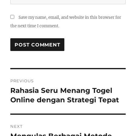
Save my name, email, and website in this browser for
the next time I comment.
Post
PREVIOUS
navigation
Rahasia Seru Menang Togel
Previous
post:
Online dengan Strategi Tepat
NEXT
Next