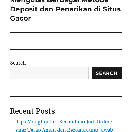
Mengulas Berbagai Metode
post:
Deposit dan Penarikan di Situs
Gacor
Search
SEARCH
Recent Posts
Tips Menghindari Kecanduan Judi Online
agar Tetap Aman dan Bertanggung Jawab