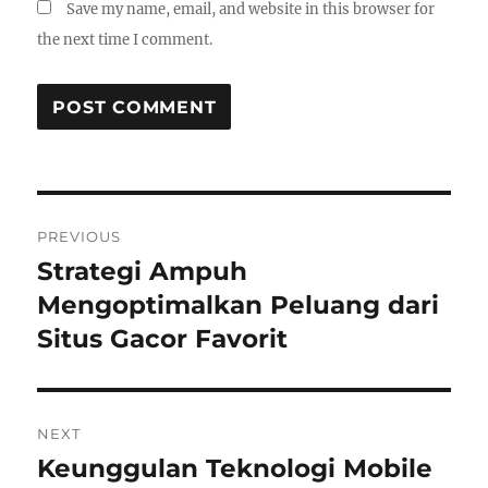
Save my name, email, and website in this browser for
the next time I comment.
Post
PREVIOUS
navigation
Strategi Ampuh
Previous
post:
Mengoptimalkan Peluang dari
Situs Gacor Favorit
NEXT
Keunggulan Teknologi Mobile
Next