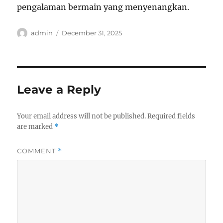
pengalaman bermain yang menyenangkan.
Author
Posted
admin
December 31, 2025
on
Leave a Reply
Your email address will not be published.
Required fields
are marked
*
COMMENT
*