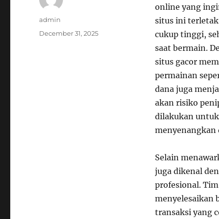
online yang in
Author
admin
situs ini terle
Posted
December 31, 2025
cukup tinggi, s
on
saat bermain. D
situs gacor me
permainan sepert
dana juga menja
akan risiko peni
dilakukan untu
menyenangkan 
Selain menawark
juga dikenal de
profesional. Ti
menyelesaikan b
transaksi yang 