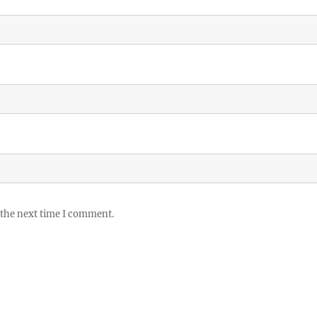
 the next time I comment.