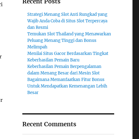
Recent Posts
i
Strategi Menang Slot Anti Rungkad yang
Wajib Anda Coba di Situs Slot Terpercaya
dan Resmi
Temukan Slot Thailand yang Menawarkan
Peluang Menang Tinggi dan Bonus
Melimpah
Menilai Situs Gacor Berdasarkan Tingkat
r
Keberhasilan Pemain Baru
Keberhasilan Pemain Berpengalaman
dalam Menang Besar dari Mesin Slot
Bagaimana Memanfaatkan Fitur Bonus
Untuk Mendapatkan Kemenangan Lebih
Besar
r
Recent Comments