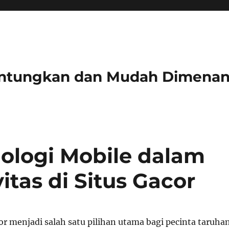
guntungkan dan Mudah Dimena
ologi Mobile dalam
tas di Situs Gacor
or menjadi salah satu pilihan utama bagi pecinta taruha