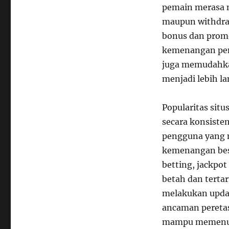
pemain merasa n
maupun withdraw
bonus dan promo
kemenangan pem
juga memudahka
menjadi lebih l
Popularitas situ
secara konsisten
pengguna yang 
kemenangan besa
betting, jackpo
betah dan tertar
melakukan updat
ancaman peretas
mampu memenuhi