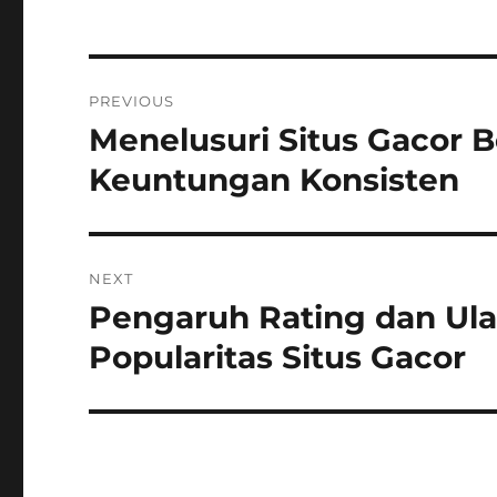
Post
PREVIOUS
navigation
Menelusuri Situs Gacor 
Previous
post:
Keuntungan Konsisten
NEXT
Pengaruh Rating dan Ul
Next
post:
Popularitas Situs Gacor