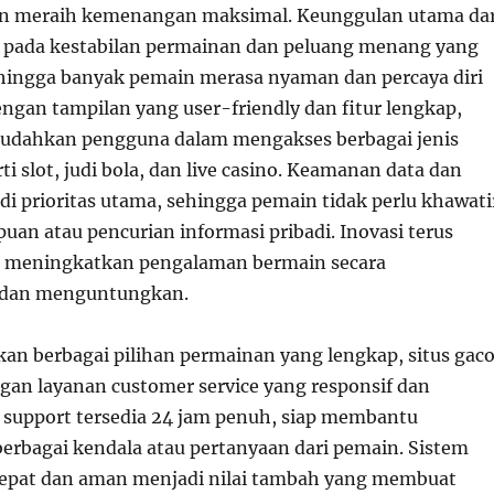
gin meraih kemenangan maksimal. Keunggulan utama dar
tak pada kestabilan permainan dan peluang menang yang
ehingga banyak pemain merasa nyaman dan percaya diri
engan tampilan yang user-friendly dan fitur lengkap,
mudahkan pengguna dalam mengakses berbagai jenis
i slot, judi bola, dan live casino. Keamanan data dan
di prioritas utama, sehingga pemain tidak perlu khawati
puan atau pencurian informasi pribadi. Inovasi terus
k meningkatkan pengalaman bermain secara
dan menguntungkan.
an berbagai pilihan permainan yang lengkap, situs gaco
ngan layanan customer service yang responsif dan
m support tersedia 24 jam penuh, siap membantu
erbagai kendala atau pertanyaan dari pemain. Sistem
cepat dan aman menjadi nilai tambah yang membuat