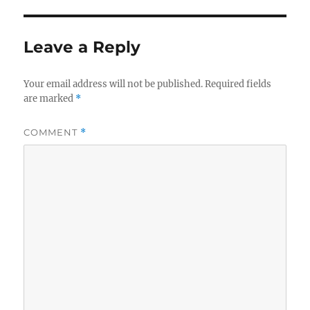
Leave a Reply
Your email address will not be published.
Required fields
are marked
*
COMMENT
*