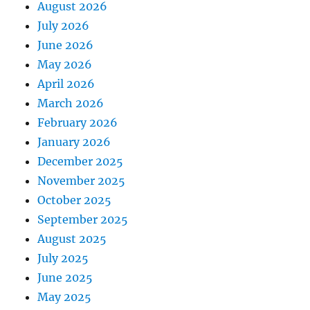
August 2026
July 2026
June 2026
May 2026
April 2026
March 2026
February 2026
January 2026
December 2025
November 2025
October 2025
September 2025
August 2025
July 2025
June 2025
May 2025