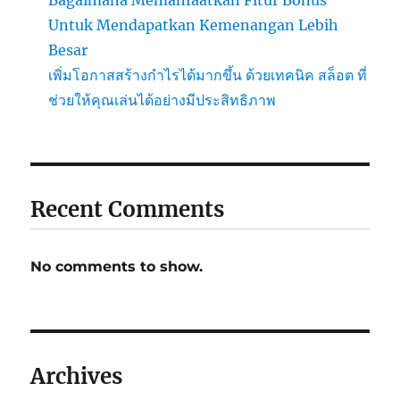
Bagaimana Memanfaatkan Fitur Bonus
Untuk Mendapatkan Kemenangan Lebih
Besar
เพิ่มโอกาสสร้างกำไรได้มากขึ้น ด้วยเทคนิค สล็อต ที่
ช่วยให้คุณเล่นได้อย่างมีประสิทธิภาพ
Recent Comments
No comments to show.
Archives