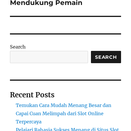
Mendukung Pemain
Search
SEARCH
Recent Posts
Temukan Cara Mudah Menang Besar dan
Capai Cuan Melimpah dari Slot Online
Terpercaya
Pelajari Rahasia Sukses Menang di Situs Slot