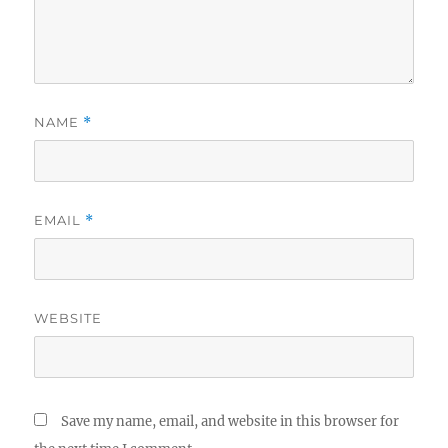
NAME
*
EMAIL
*
WEBSITE
Save my name, email, and website in this browser for