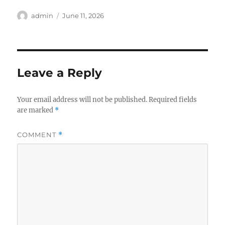
Author
Posted
admin
June 11, 2026
on
Leave a Reply
Your email address will not be published.
Required fields
are marked
*
COMMENT
*