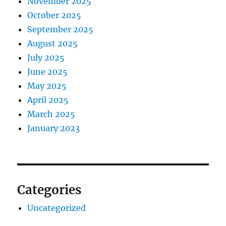
November 2025
October 2025
September 2025
August 2025
July 2025
June 2025
May 2025
April 2025
March 2025
January 2023
Categories
Uncategorized