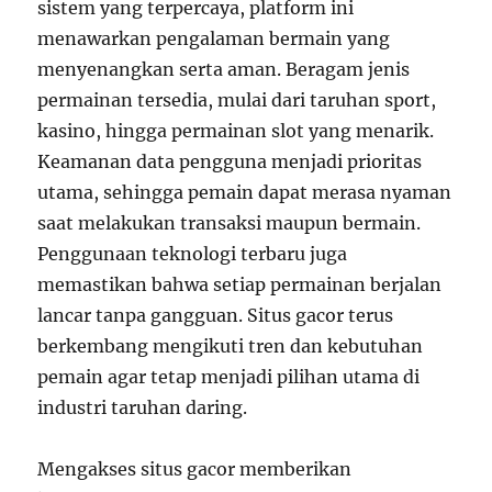
sistem yang terpercaya, platform ini
menawarkan pengalaman bermain yang
menyenangkan serta aman. Beragam jenis
permainan tersedia, mulai dari taruhan sport,
kasino, hingga permainan slot yang menarik.
Keamanan data pengguna menjadi prioritas
utama, sehingga pemain dapat merasa nyaman
saat melakukan transaksi maupun bermain.
Penggunaan teknologi terbaru juga
memastikan bahwa setiap permainan berjalan
lancar tanpa gangguan. Situs gacor terus
berkembang mengikuti tren dan kebutuhan
pemain agar tetap menjadi pilihan utama di
industri taruhan daring.
Mengakses situs gacor memberikan