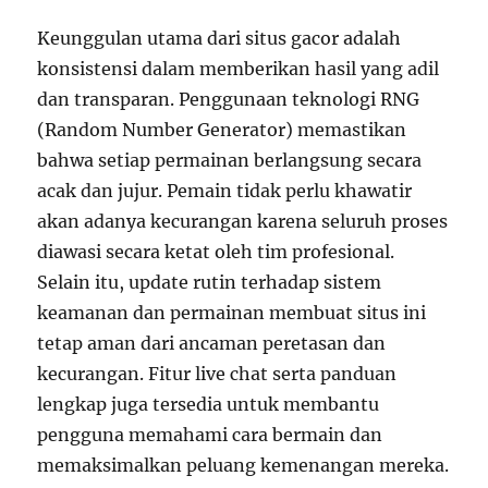
Keunggulan utama dari situs gacor adalah
konsistensi dalam memberikan hasil yang adil
dan transparan. Penggunaan teknologi RNG
(Random Number Generator) memastikan
bahwa setiap permainan berlangsung secara
acak dan jujur. Pemain tidak perlu khawatir
akan adanya kecurangan karena seluruh proses
diawasi secara ketat oleh tim profesional.
Selain itu, update rutin terhadap sistem
keamanan dan permainan membuat situs ini
tetap aman dari ancaman peretasan dan
kecurangan. Fitur live chat serta panduan
lengkap juga tersedia untuk membantu
pengguna memahami cara bermain dan
memaksimalkan peluang kemenangan mereka.