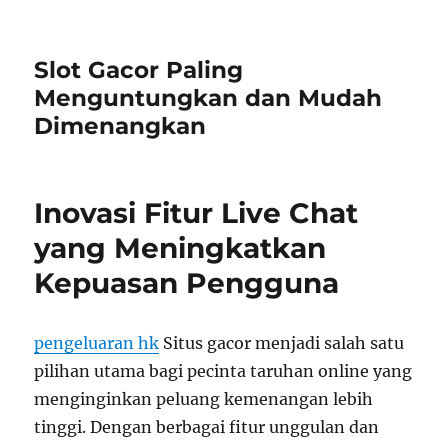
Slot Gacor Paling
Menguntungkan dan Mudah
Dimenangkan
Inovasi Fitur Live Chat
yang Meningkatkan
Kepuasan Pengguna
pengeluaran hk
Situs gacor menjadi salah satu
pilihan utama bagi pecinta taruhan online yang
menginginkan peluang kemenangan lebih
tinggi. Dengan berbagai fitur unggulan dan