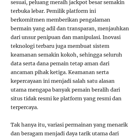
sesuai, peluang meraih jackpot besar semakin
terbuka lebar. Pemilik platform ini
berkomitmen memberikan pengalaman
bermain yang adil dan transparan, menjauhkan
dari unsur penipuan dan manipulasi. Inovasi
teknologi terbaru juga membuat sistem
keamanan semakin kokoh, sehingga seluruh
data serta dana pemain tetap aman dari
ancaman pihak ketiga. Keamanan serta
kepercayaan ini menjadi salah satu alasan
utama mengapa banyak pemain beralih dari
situs tidak resmi ke platform yang resmi dan
terpercaya.
Tak hanya itu, variasi permainan yang menarik
dan beragam menjadi daya tarik utama dari