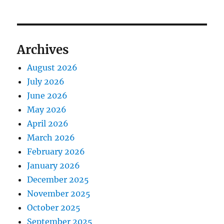
Archives
August 2026
July 2026
June 2026
May 2026
April 2026
March 2026
February 2026
January 2026
December 2025
November 2025
October 2025
September 2025