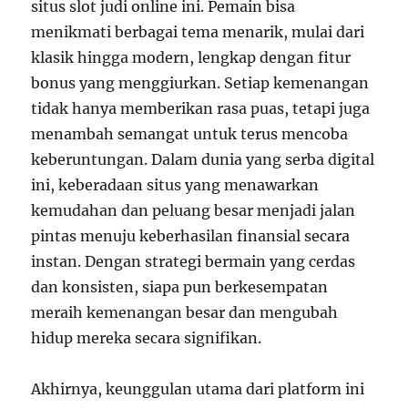
situs slot judi online ini. Pemain bisa
menikmati berbagai tema menarik, mulai dari
klasik hingga modern, lengkap dengan fitur
bonus yang menggiurkan. Setiap kemenangan
tidak hanya memberikan rasa puas, tetapi juga
menambah semangat untuk terus mencoba
keberuntungan. Dalam dunia yang serba digital
ini, keberadaan situs yang menawarkan
kemudahan dan peluang besar menjadi jalan
pintas menuju keberhasilan finansial secara
instan. Dengan strategi bermain yang cerdas
dan konsisten, siapa pun berkesempatan
meraih kemenangan besar dan mengubah
hidup mereka secara signifikan.
Akhirnya, keunggulan utama dari platform ini