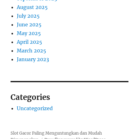
August 2025
July 2025
June 2025
May 2025
April 2025
March 2025
January 2023
Categories
Uncategorized
Slot Gacor Paling Menguntungkan dan Mudah