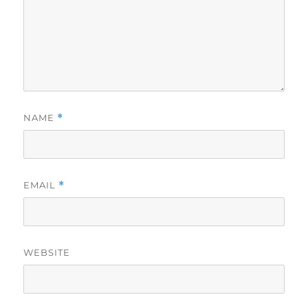
NAME
*
EMAIL
*
WEBSITE