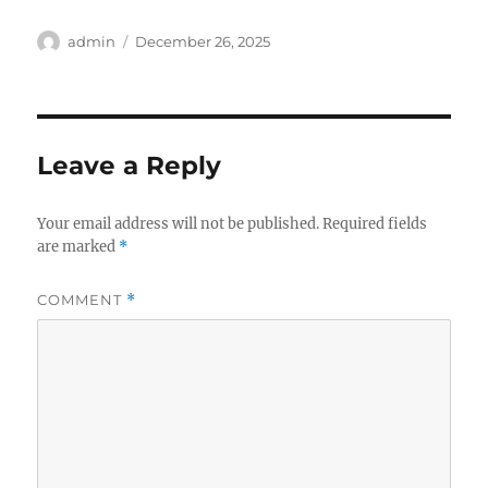
Author
Posted
admin
December 26, 2025
on
Leave a Reply
Your email address will not be published.
Required fields
are marked
*
COMMENT
*