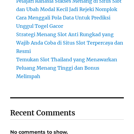
Pelajari Rahasia Sukses Menang di Situs Slot
dan Ubah Modal Kecil Jadi Rejeki Nomplok
Cara Menggali Pola Data Untuk Prediksi
Unggul Togel Gacor
Strategi Menang Slot Anti Rungkad yang
Wajib Anda Coba di Situs Slot Terpercaya dan
Resmi
Temukan Slot Thailand yang Menawarkan
Peluang Menang Tinggi dan Bonus
Melimpah
Recent Comments
No comments to show.