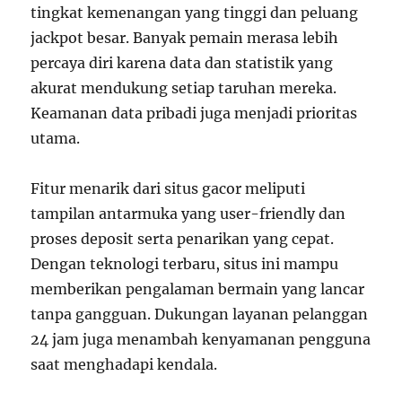
tingkat kemenangan yang tinggi dan peluang
jackpot besar. Banyak pemain merasa lebih
percaya diri karena data dan statistik yang
akurat mendukung setiap taruhan mereka.
Keamanan data pribadi juga menjadi prioritas
utama.
Fitur menarik dari situs gacor meliputi
tampilan antarmuka yang user-friendly dan
proses deposit serta penarikan yang cepat.
Dengan teknologi terbaru, situs ini mampu
memberikan pengalaman bermain yang lancar
tanpa gangguan. Dukungan layanan pelanggan
24 jam juga menambah kenyamanan pengguna
saat menghadapi kendala.