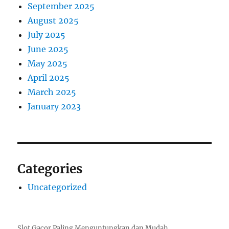
September 2025
August 2025
July 2025
June 2025
May 2025
April 2025
March 2025
January 2023
Categories
Uncategorized
Slot Gacor Paling Menguntungkan dan Mudah