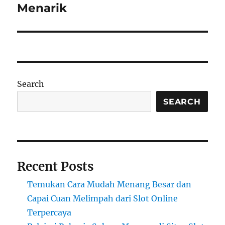
Menarik
Search
SEARCH
Recent Posts
Temukan Cara Mudah Menang Besar dan
Capai Cuan Melimpah dari Slot Online
Terpercaya