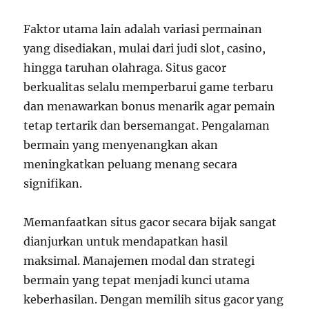
Faktor utama lain adalah variasi permainan
yang disediakan, mulai dari judi slot, casino,
hingga taruhan olahraga. Situs gacor
berkualitas selalu memperbarui game terbaru
dan menawarkan bonus menarik agar pemain
tetap tertarik dan bersemangat. Pengalaman
bermain yang menyenangkan akan
meningkatkan peluang menang secara
signifikan.
Memanfaatkan situs gacor secara bijak sangat
dianjurkan untuk mendapatkan hasil
maksimal. Manajemen modal dan strategi
bermain yang tepat menjadi kunci utama
keberhasilan. Dengan memilih situs gacor yang