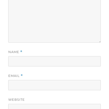
NAME
*
EMAIL
*
WEBSITE