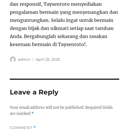
dan responsif, Taysentoto menyediakan
pengalaman bermain yang menyenangkan dan
menguntungkan. Selalu ingat untuk bermain
dengan bijak dan nikmati setiap saat taruhan
Anda. Bergabunglah sekarang dan rasakan
keseruan bermain di Taysentoto!.
Author
Posted
admin
April 25, 2025
on
Leave a Reply
Your email address will not be published.
Required fields
are marked
*
COMMENT
*