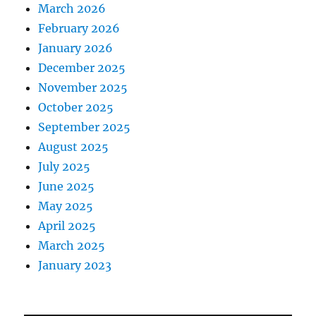
March 2026
February 2026
January 2026
December 2025
November 2025
October 2025
September 2025
August 2025
July 2025
June 2025
May 2025
April 2025
March 2025
January 2023