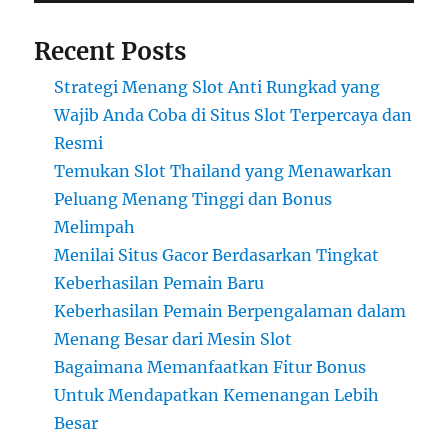
Recent Posts
Strategi Menang Slot Anti Rungkad yang
Wajib Anda Coba di Situs Slot Terpercaya dan
Resmi
Temukan Slot Thailand yang Menawarkan
Peluang Menang Tinggi dan Bonus
Melimpah
Menilai Situs Gacor Berdasarkan Tingkat
Keberhasilan Pemain Baru
Keberhasilan Pemain Berpengalaman dalam
Menang Besar dari Mesin Slot
Bagaimana Memanfaatkan Fitur Bonus
Untuk Mendapatkan Kemenangan Lebih
Besar