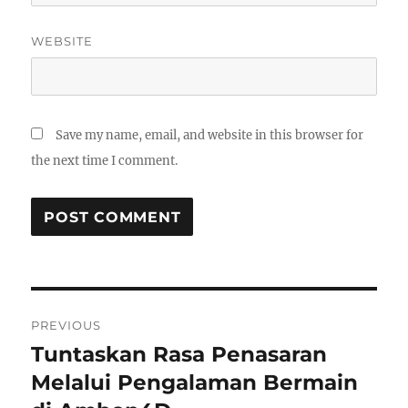
WEBSITE
Save my name, email, and website in this browser for
the next time I comment.
Post
PREVIOUS
navigation
Tuntaskan Rasa Penasaran
Previous
post:
Melalui Pengalaman Bermain