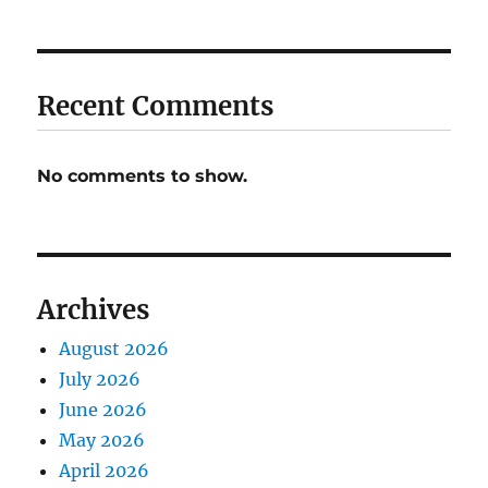
Recent Comments
No comments to show.
Archives
August 2026
July 2026
June 2026
May 2026
April 2026