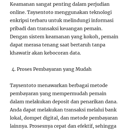
Keamanan sangat penting dalam perjudian
online. Taysentoto menggunakan teknologi
enkripsi terbaru untuk melindungi informasi
pribadi dan transaksi keuangan pemain.
Dengan sistem keamanan yang kokoh, pemain
dapat merasa tenang saat bertaruh tanpa
khawatir akan kebocoran data.
Proses Pembayaran yang Mudah
Taysentoto menawarkan berbagai metode
pembayaran yang mempermudah pemain
dalam melakukan deposit dan penarikan dana.
Anda dapat melakukan transaksi melalui bank
lokal, dompet digital, dan metode pembayaran
lainnya. Prosesnya cepat dan efektif, sehingga