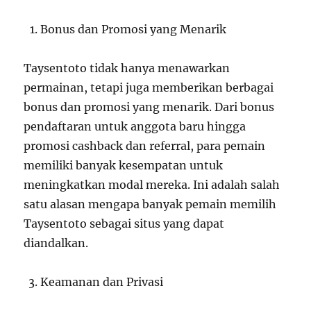
Bonus dan Promosi yang Menarik
Taysentoto tidak hanya menawarkan
permainan, tetapi juga memberikan berbagai
bonus dan promosi yang menarik. Dari bonus
pendaftaran untuk anggota baru hingga
promosi cashback dan referral, para pemain
memiliki banyak kesempatan untuk
meningkatkan modal mereka. Ini adalah salah
satu alasan mengapa banyak pemain memilih
Taysentoto sebagai situs yang dapat
diandalkan.
Keamanan dan Privasi