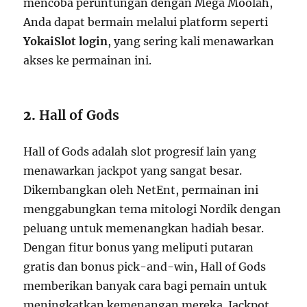
mencoba peruntungan dengan Mega Moolah,
Anda dapat bermain melalui platform seperti
YokaiSlot login
, yang sering kali menawarkan
akses ke permainan ini.
2.
Hall of Gods
Hall of Gods adalah slot progresif lain yang
menawarkan jackpot yang sangat besar.
Dikembangkan oleh NetEnt, permainan ini
menggabungkan tema mitologi Nordik dengan
peluang untuk memenangkan hadiah besar.
Dengan fitur bonus yang meliputi putaran
gratis dan bonus pick-and-win, Hall of Gods
memberikan banyak cara bagi pemain untuk
meningkatkan kemenangan mereka. Jackpot