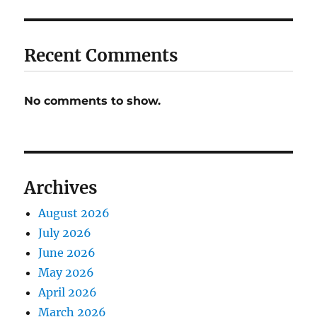
Recent Comments
No comments to show.
Archives
August 2026
July 2026
June 2026
May 2026
April 2026
March 2026