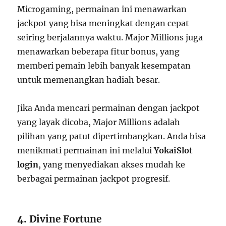
Microgaming, permainan ini menawarkan
jackpot yang bisa meningkat dengan cepat
seiring berjalannya waktu. Major Millions juga
menawarkan beberapa fitur bonus, yang
memberi pemain lebih banyak kesempatan
untuk memenangkan hadiah besar.
Jika Anda mencari permainan dengan jackpot
yang layak dicoba, Major Millions adalah
pilihan yang patut dipertimbangkan. Anda bisa
menikmati permainan ini melalui
YokaiSlot
login
, yang menyediakan akses mudah ke
berbagai permainan jackpot progresif.
4.
Divine Fortune