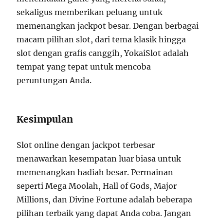
sekaligus memberikan peluang untuk
memenangkan jackpot besar. Dengan berbagai
macam pilihan slot, dari tema klasik hingga
slot dengan grafis canggih, YokaiSlot adalah
tempat yang tepat untuk mencoba
peruntungan Anda.
Kesimpulan
Slot online dengan jackpot terbesar
menawarkan kesempatan luar biasa untuk
memenangkan hadiah besar. Permainan
seperti Mega Moolah, Hall of Gods, Major
Millions, dan Divine Fortune adalah beberapa
pilihan terbaik yang dapat Anda coba. Jangan