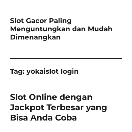
Slot Gacor Paling
Menguntungkan dan Mudah
Dimenangkan
Tag:
yokaislot login
Slot Online dengan
Jackpot Terbesar yang
Bisa Anda Coba