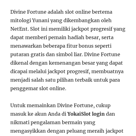
Divine Fortune adalah slot online bertema
mitologi Yunani yang dikembangkan oleh
NetEnt. Slot ini memiliki jackpot progresif yang
dapat memberi pemain hadiah besar, serta
menawarkan beberapa fitur bonus seperti
putaran gratis dan simbol liar. Divine Fortune
dikenal dengan kemenangan besar yang dapat
dicapai melalui jackpot progresif, membuatnya
menjadi salah satu pilihan terbaik untuk para
penggemar slot online.
Untuk memainkan Divine Fortune, cukup
masuk ke akun Anda di
YokaiSlot login
dan
nikmati pengalaman bermain yang
mengasyikkan dengan peluang meraih jackpot