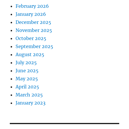
February 2026
January 2026
December 2025
November 2025
October 2025
September 2025
August 2025
July 2025
June 2025
May 2025
April 2025
March 2025
January 2023