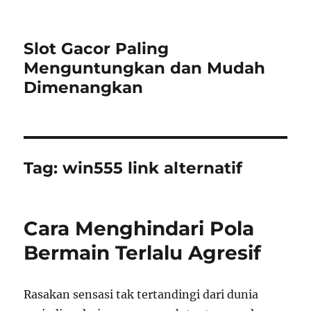
Slot Gacor Paling
Menguntungkan dan Mudah
Dimenangkan
Tag:
win555 link alternatif
Cara Menghindari Pola
Bermain Terlalu Agresif
Rasakan sensasi tak tertandingi dari dunia