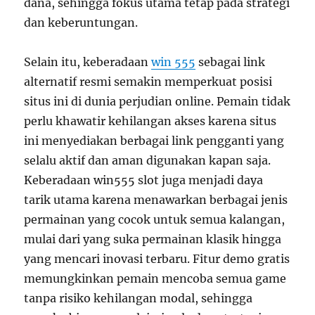
dana, sehingga fokus utama tetap pada strategi
dan keberuntungan.
Selain itu, keberadaan
win 555
sebagai link
alternatif resmi semakin memperkuat posisi
situs ini di dunia perjudian online. Pemain tidak
perlu khawatir kehilangan akses karena situs
ini menyediakan berbagai link pengganti yang
selalu aktif dan aman digunakan kapan saja.
Keberadaan win555 slot juga menjadi daya
tarik utama karena menawarkan berbagai jenis
permainan yang cocok untuk semua kalangan,
mulai dari yang suka permainan klasik hingga
yang mencari inovasi terbaru. Fitur demo gratis
memungkinkan pemain mencoba semua game
tanpa risiko kehilangan modal, sehingga