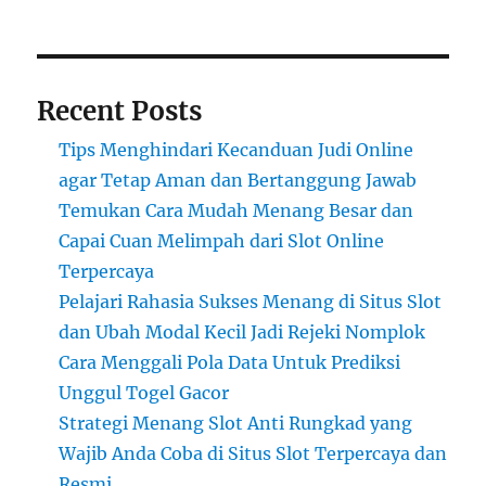
Recent Posts
Tips Menghindari Kecanduan Judi Online
agar Tetap Aman dan Bertanggung Jawab
Temukan Cara Mudah Menang Besar dan
Capai Cuan Melimpah dari Slot Online
Terpercaya
Pelajari Rahasia Sukses Menang di Situs Slot
dan Ubah Modal Kecil Jadi Rejeki Nomplok
Cara Menggali Pola Data Untuk Prediksi
Unggul Togel Gacor
Strategi Menang Slot Anti Rungkad yang
Wajib Anda Coba di Situs Slot Terpercaya dan
Resmi