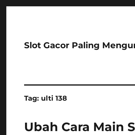
Slot Gacor Paling Men
Tag:
ulti 138
Ubah Cara Main S