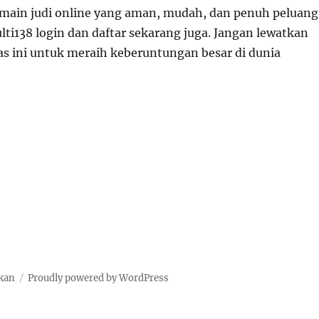
ain judi online yang aman, mudah, dan penuh peluang
lti138 login dan daftar sekarang juga. Jangan lewatkan
 ini untuk meraih keberuntungan besar di dunia
kan
Proudly powered by WordPress