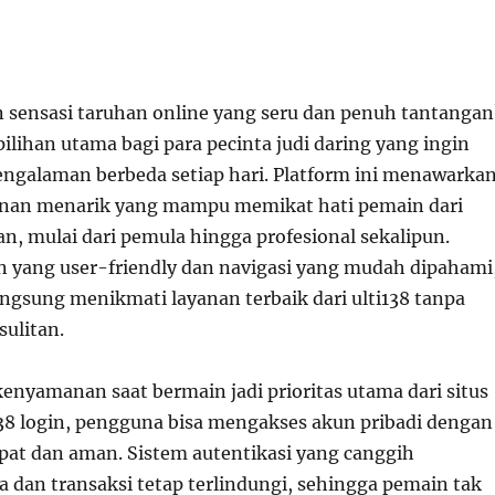
 sensasi taruhan online yang seru dan penuh tantangan
ilihan utama bagi para pecinta judi daring yang ingin
galaman berbeda setiap hari. Platform ini menawarka
inan menarik yang mampu memikat hati pemain dari
n, mulai dari pemula hingga profesional sekalipun.
 yang user-friendly dan navigasi yang mudah dipahami
langsung menikmati layanan terbaik dari ulti138 tanpa
sulitan.
nyamanan saat bermain jadi prioritas utama dari situs
i138 login, pengguna bisa mengakses akun pribadi dengan
pat dan aman. Sistem autentikasi yang canggih
 dan transaksi tetap terlindungi, sehingga pemain tak