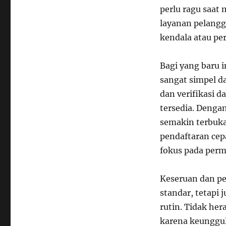
Optimal
perlu ragu saat
layanan pelangg
kendala atau per
Bagi yang baru i
sangat simpel d
dan verifikasi d
tersedia. Denga
semakin terbuka
pendaftaran cep
fokus pada perm
Keseruan dan p
standar, tetapi 
rutin. Tidak her
karena keunggul