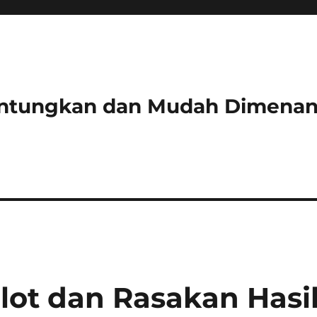
guntungkan dan Mudah Dimena
lot dan Rasakan Hasi