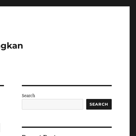
ngkan
Search
SEARCH
l