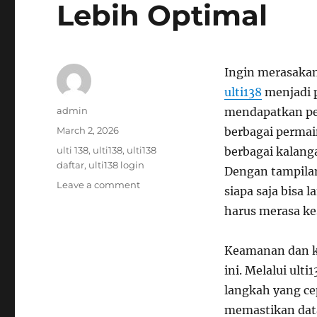
Lebih Optimal
Ingin merasakan
ulti138
menjadi p
Author
admin
mendapatkan pen
Posted
March 2, 2026
berbagai perma
on
Tags
ulti 138
,
ulti138
,
ulti138
berbagai kalanga
daftar
,
ulti138 login
Dengan tampilan
on
Leave a comment
siapa saja bisa 
Ubah
harus merasa ke
Cara
Main
Slot
Keamanan dan ke
dan
ini. Melalui ult
Rasakan
Hasil
langkah yang ce
Lebih
memastikan data