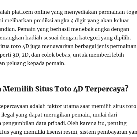
dalah platform online yang menyediakan permainan toge
i melibatkan prediksi angka 4 digit yang akan keluar
undian. Pemain yang berhasil menebak angka dengan
nangkan hadiah sesuai dengan kategori yang dipilih.
situs toto 4D juga menawarkan berbagai jenis permainan
eperti 3D, 2D, dan colok bebas, untuk memberi lebih
dan peluang kepada pemain.
 Memilih Situs Toto 4D Terpercaya?
percayaan adalah faktor utama saat memilih situs toto
 ilegal yang dapat merugikan pemain, mulai dari
 pengambilan data pribadi. Oleh karena itu, penting
itus yang memiliki lisensi resmi, sistem pembayaran ya