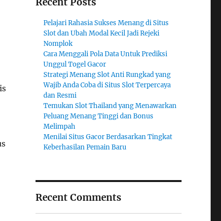
Recent Posts
Pelajari Rahasia Sukses Menang di Situs
Slot dan Ubah Modal Kecil Jadi Rejeki
Nomplok
Cara Menggali Pola Data Untuk Prediksi
Unggul Togel Gacor
Strategi Menang Slot Anti Rungkad yang
Wajib Anda Coba di Situs Slot Terpercaya
is
dan Resmi
Temukan Slot Thailand yang Menawarkan
Peluang Menang Tinggi dan Bonus
Melimpah
Menilai Situs Gacor Berdasarkan Tingkat
us
Keberhasilan Pemain Baru
Recent Comments