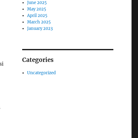
June 2025
May 2025
April 2025
March 2025
January 2023
Categories
si
Uncategorized
n