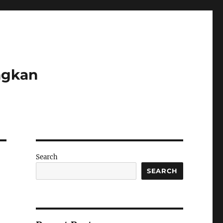
ngkan
Search
SEARCH