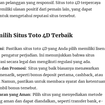
an pelanggan yang responsif. Situs toto 4D terpercaya
miliki ulasan positif dari pemain lain, yang dapat
ntuk mengetahui reputasi situs tersebut.
milih Situs Toto 4D Terbaik
mi
: Pastikan situs toto 4D yang Anda pilih memiliki lisen
n pengatur perjudian. Ini menunjukkan bahwa situs
asi secara legal dan mengikuti regulasi yang ada.
 dan Promosi
: Situs yang baik biasanya menawarkan
menarik, seperti bonus deposit pertama, cashback, atau
. Namun, pastikan untuk membaca syarat dan ketentua
bil bonus tersebut.
aran yang Aman
: Pilih situs yang menyediakan metode
 aman dan dapat diandalkan, seperti transfer bank, e-