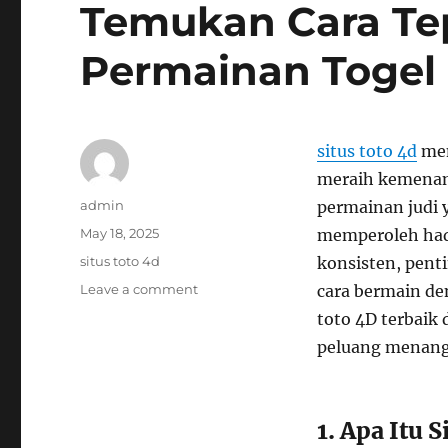
Temukan Cara Te
Permainan Togel
situs toto 4d
men
meraih kemenang
Author
admin
permainan judi 
Posted
May 18, 2025
memperoleh had
on
Tags
situs toto 4d
konsisten, pent
on
Leave a comment
cara bermain de
Panduan
toto 4D terbaik
Lengkap
peluang menang
Situs
Toto
4D:
Temukan
1. Apa Itu 
Cara