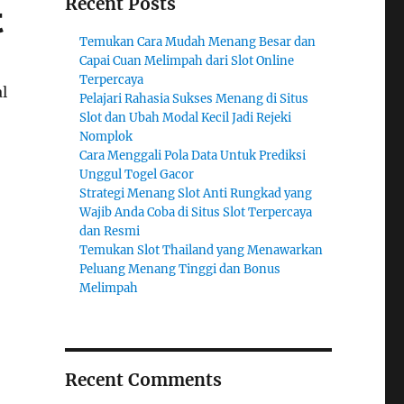
Recent Posts
t
Temukan Cara Mudah Menang Besar dan
Capai Cuan Melimpah dari Slot Online
Terpercaya
l
Pelajari Rahasia Sukses Menang di Situs
Slot dan Ubah Modal Kecil Jadi Rejeki
Nomplok
Cara Menggali Pola Data Untuk Prediksi
Unggul Togel Gacor
Strategi Menang Slot Anti Rungkad yang
Wajib Anda Coba di Situs Slot Terpercaya
dan Resmi
Temukan Slot Thailand yang Menawarkan
Peluang Menang Tinggi dan Bonus
Melimpah
Recent Comments