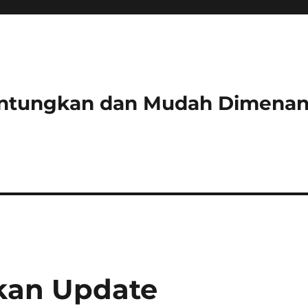
guntungkan dan Mudah Dimena
kan Update