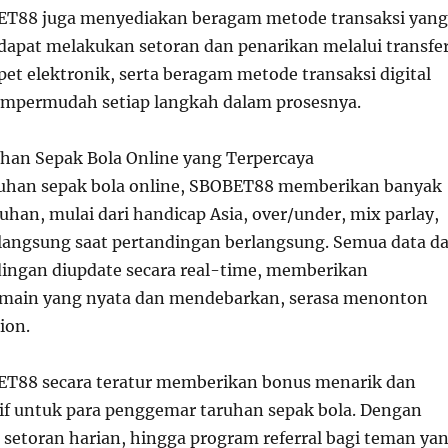
BET88 juga menyediakan beragam metode transaksi yang
 dapat melakukan setoran dan penarikan melalui transfe
et elektronik, serta beragam metode transaksi digital
empermudah setiap langkah dalam prosesnya.
han Sepak Bola Online yang Terpercaya
ruhan sepak bola online, SBOBET88 memberikan banyak
ruhan, mulai dari handicap Asia, over/under, mix parlay,
langsung saat pertandingan berlangsung. Semua data d
ndingan diupdate secara real-time, memberikan
main yang nyata dan mendebarkan, serasa menonton
ion.
BET88 secara teratur memberikan bonus menarik dan
if untuk para penggemar taruhan sepak bola. Dengan
 setoran harian, hingga program referral bagi teman ya