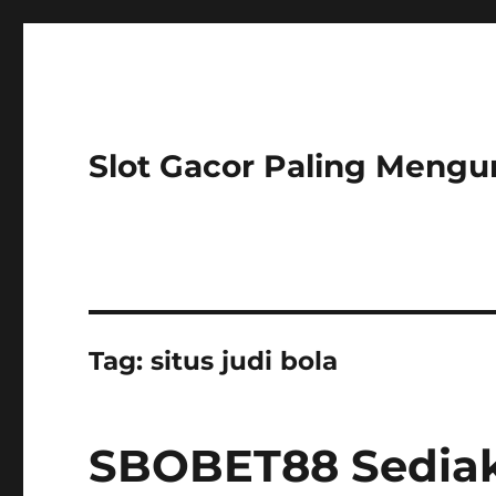
Slot Gacor Paling Men
Tag:
situs judi bola
SBOBET88 Sedia