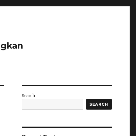
ngkan
Search
SEARCH