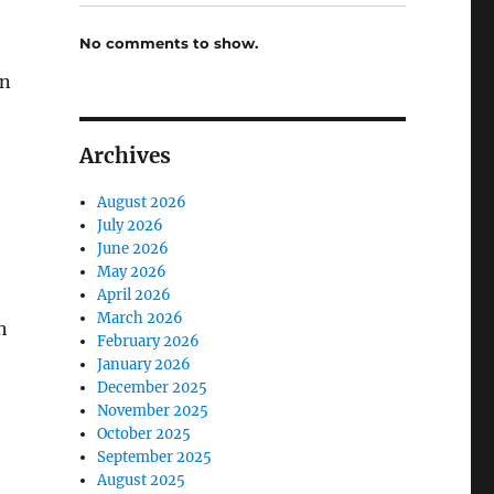
No comments to show.
an
Archives
August 2026
July 2026
June 2026
May 2026
April 2026
March 2026
h
February 2026
January 2026
December 2025
November 2025
October 2025
September 2025
August 2025