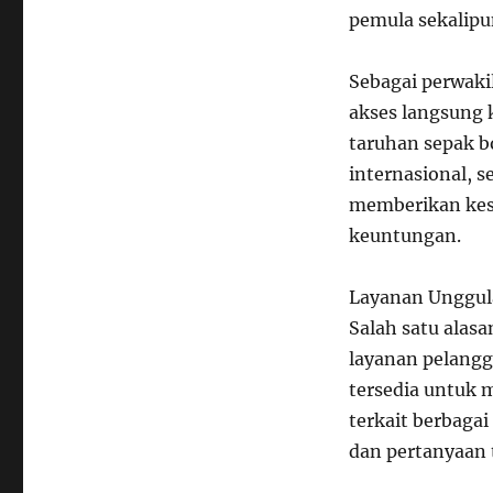
Akurat
pemula sekalipu
Sebagai perwak
akses langsung 
taruhan sepak bo
internasional, 
memberikan kes
keuntungan.
Layanan Unggul
Salah satu alas
layanan pelangg
tersedia untuk 
terkait berbagai
dan pertanyaan 