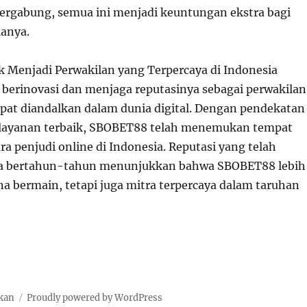
 bergabung, semua ini menjadi keuntungan ekstra bagi
ianya.
Menjadi Perwakilan yang Terpercaya di Indonesia
berinovasi dan menjaga reputasinya sebagai perwakilan
at diandalkan dalam dunia digital. Dengan pendekatan
 layanan terbaik, SBOBET88 telah menemukan tempat
para penjudi online di Indonesia. Reputasi yang telah
a bertahun-tahun menunjukkan bahwa SBOBET88 lebih
na bermain, tetapi juga mitra terpercaya dalam taruhan
kan
Proudly powered by WordPress