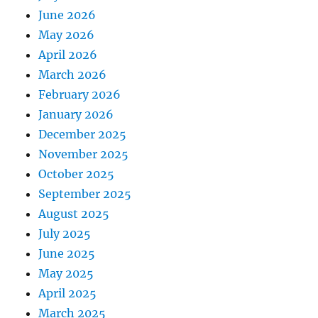
June 2026
May 2026
April 2026
March 2026
February 2026
January 2026
December 2025
November 2025
October 2025
September 2025
August 2025
July 2025
June 2025
May 2025
April 2025
March 2025