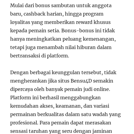
Mulai dari bonus sambutan untuk anggota
baru, cashback harian, hingga program
loyalitas yang memberikan reward khusus
kepada pemain setia. Bonus-bonus ini tidak
hanya meningkatkan peluang kemenangan,
tetapi juga menambah nilai hiburan dalam
bertransaksi di platform.
Dengan berbagai keunggulan tersebut, tidak
mengherankan jika situs Bensu4D semakin
dipercaya oleh banyak pemain judi online.
Platform ini berhasil menggabungkan
kemudahan akses, keamanan, dan variasi
permainan berkualitas dalam satu wadah yang
profesional. Para pemain dapat merasakan
sensasi taruhan yang seru dengan jaminan