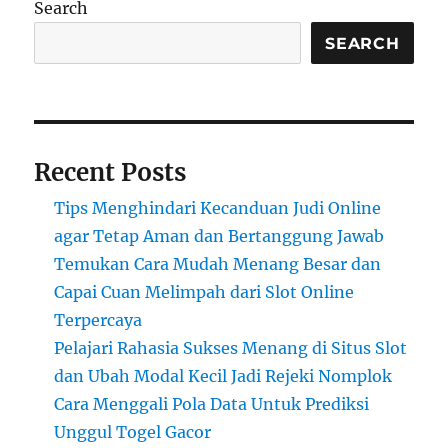
Search
Terpercaya
dengan
SEARCH
Fitur
Lengkap
dan
Keamanan
Optimal
Recent Posts
Tips Menghindari Kecanduan Judi Online
agar Tetap Aman dan Bertanggung Jawab
Temukan Cara Mudah Menang Besar dan
Capai Cuan Melimpah dari Slot Online
Terpercaya
Pelajari Rahasia Sukses Menang di Situs Slot
dan Ubah Modal Kecil Jadi Rejeki Nomplok
Cara Menggali Pola Data Untuk Prediksi
Unggul Togel Gacor