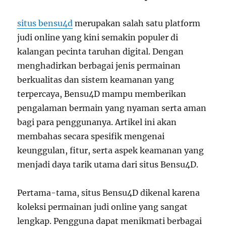
situs bensu4d
merupakan salah satu platform
judi online yang kini semakin populer di
kalangan pecinta taruhan digital. Dengan
menghadirkan berbagai jenis permainan
berkualitas dan sistem keamanan yang
terpercaya, Bensu4D mampu memberikan
pengalaman bermain yang nyaman serta aman
bagi para penggunanya. Artikel ini akan
membahas secara spesifik mengenai
keunggulan, fitur, serta aspek keamanan yang
menjadi daya tarik utama dari situs Bensu4D.
Pertama-tama, situs Bensu4D dikenal karena
koleksi permainan judi online yang sangat
lengkap. Pengguna dapat menikmati berbagai