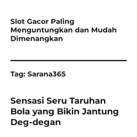
Slot Gacor Paling
Menguntungkan dan Mudah
Dimenangkan
Tag:
Sarana365
Sensasi Seru Taruhan
Bola yang Bikin Jantung
Deg-degan