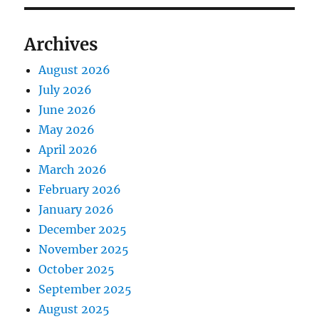
Archives
August 2026
July 2026
June 2026
May 2026
April 2026
March 2026
February 2026
January 2026
December 2025
November 2025
October 2025
September 2025
August 2025