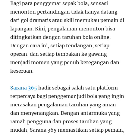
Bagi para penggemar sepak bola, sensasi
menonton pertandingan tidak hanya datang
dari gol dramatis atau skill memukau pemain di
lapangan. Kini, pengalaman menonton bisa
ditingkatkan dengan taruhan bola online.
Dengan cara ini, setiap tendangan, setiap
operan, dan setiap tembakan ke gawang
menjadi momen yang penuh ketegangan dan
keseruan.
Sarana 365
hadir sebagai salah satu platform
terpercaya bagi penggemar judi bola yang ingin
merasakan pengalaman taruhan yang aman
dan menyenangkan. Dengan antarmuka yang
ramah pengguna dan proses taruhan yang
mudah, Sarana 365 memastikan setiap pemain,