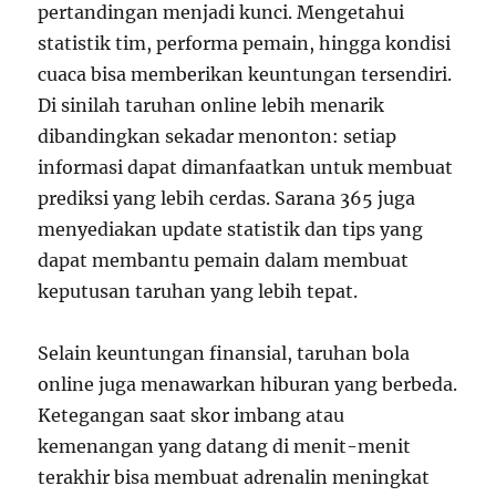
pertandingan menjadi kunci. Mengetahui
statistik tim, performa pemain, hingga kondisi
cuaca bisa memberikan keuntungan tersendiri.
Di sinilah taruhan online lebih menarik
dibandingkan sekadar menonton: setiap
informasi dapat dimanfaatkan untuk membuat
prediksi yang lebih cerdas. Sarana 365 juga
menyediakan update statistik dan tips yang
dapat membantu pemain dalam membuat
keputusan taruhan yang lebih tepat.
Selain keuntungan finansial, taruhan bola
online juga menawarkan hiburan yang berbeda.
Ketegangan saat skor imbang atau
kemenangan yang datang di menit-menit
terakhir bisa membuat adrenalin meningkat