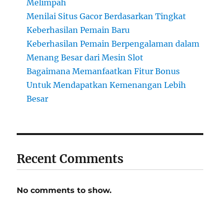
Melimpah
Menilai Situs Gacor Berdasarkan Tingkat
Keberhasilan Pemain Baru
Keberhasilan Pemain Berpengalaman dalam
Menang Besar dari Mesin Slot
Bagaimana Memanfaatkan Fitur Bonus
Untuk Mendapatkan Kemenangan Lebih
Besar
Recent Comments
No comments to show.