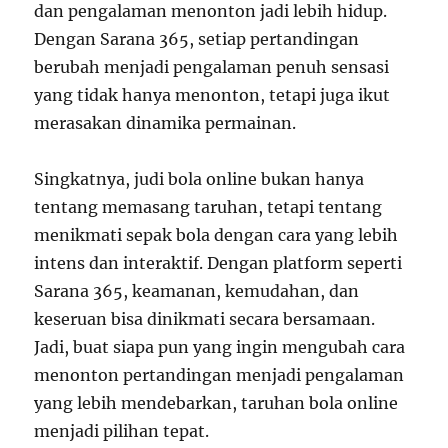
dan pengalaman menonton jadi lebih hidup.
Dengan Sarana 365, setiap pertandingan
berubah menjadi pengalaman penuh sensasi
yang tidak hanya menonton, tetapi juga ikut
merasakan dinamika permainan.
Singkatnya, judi bola online bukan hanya
tentang memasang taruhan, tetapi tentang
menikmati sepak bola dengan cara yang lebih
intens dan interaktif. Dengan platform seperti
Sarana 365, keamanan, kemudahan, dan
keseruan bisa dinikmati secara bersamaan.
Jadi, buat siapa pun yang ingin mengubah cara
menonton pertandingan menjadi pengalaman
yang lebih mendebarkan, taruhan bola online
menjadi pilihan tepat.