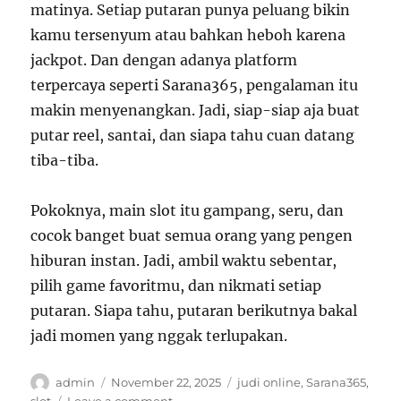
matinya. Setiap putaran punya peluang bikin
kamu tersenyum atau bahkan heboh karena
jackpot. Dan dengan adanya platform
terpercaya seperti Sarana365, pengalaman itu
makin menyenangkan. Jadi, siap-siap aja buat
putar reel, santai, dan siapa tahu cuan datang
tiba-tiba.
Pokoknya, main slot itu gampang, seru, dan
cocok banget buat semua orang yang pengen
hiburan instan. Jadi, ambil waktu sebentar,
pilih game favoritmu, dan nikmati setiap
putaran. Siapa tahu, putaran berikutnya bakal
jadi momen yang nggak terlupakan.
Author
Posted
Tags
admin
November 22, 2025
judi online
,
Sarana365
,
on
on