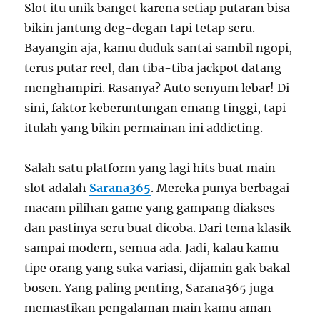
Slot itu unik banget karena setiap putaran bisa
bikin jantung deg-degan tapi tetap seru.
Bayangin aja, kamu duduk santai sambil ngopi,
terus putar reel, dan tiba-tiba jackpot datang
menghampiri. Rasanya? Auto senyum lebar! Di
sini, faktor keberuntungan emang tinggi, tapi
itulah yang bikin permainan ini addicting.
Salah satu platform yang lagi hits buat main
slot adalah
Sarana365
. Mereka punya berbagai
macam pilihan game yang gampang diakses
dan pastinya seru buat dicoba. Dari tema klasik
sampai modern, semua ada. Jadi, kalau kamu
tipe orang yang suka variasi, dijamin gak bakal
bosen. Yang paling penting, Sarana365 juga
memastikan pengalaman main kamu aman