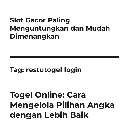
Slot Gacor Paling
Menguntungkan dan Mudah
Dimenangkan
Tag:
restutogel login
Togel Online: Cara
Mengelola Pilihan Angka
dengan Lebih Baik