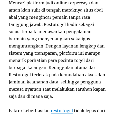
Mencari platform judi online terpercaya dan
aman kian sulit di tengah maraknya situs abal-
abal yang mengincar pemain tanpa rasa
tanggung jawab. Restutogel hadir sebagai
solusi terbaik, menawarkan pengalaman
bermain yang menyenangkan sekaligus
menguntungkan. Dengan layanan lengkap dan
sistem yang transparan, platform ini mampu
menarik perhatian para pecinta togel dari
berbagai kalangan. Keunggulan utama dari
Restutogel terletak pada kemudahan akses dan
jaminan keamanan data, sehingga pengguna
merasa nyaman saat melakukan taruhan kapan
saja dan di mana saja.
Faktor keberhasilan
restu togel
tidak lepas dari