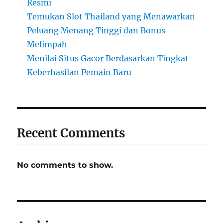
Resmi
Temukan Slot Thailand yang Menawarkan
Peluang Menang Tinggi dan Bonus
Melimpah
Menilai Situs Gacor Berdasarkan Tingkat
Keberhasilan Pemain Baru
Recent Comments
No comments to show.