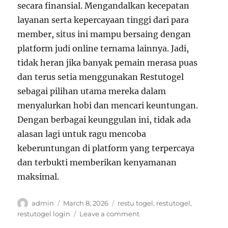
secara finansial. Mengandalkan kecepatan
layanan serta kepercayaan tinggi dari para
member, situs ini mampu bersaing dengan
platform judi online ternama lainnya. Jadi,
tidak heran jika banyak pemain merasa puas
dan terus setia menggunakan Restutogel
sebagai pilihan utama mereka dalam
menyalurkan hobi dan mencari keuntungan.
Dengan berbagai keunggulan ini, tidak ada
alasan lagi untuk ragu mencoba
keberuntungan di platform yang terpercaya
dan terbukti memberikan kenyamanan
maksimal.
Author
Posted
Tags
admin
March 8, 2026
restu togel
,
restutogel
,
on
on
restutogel login
Leave a comment
Togel