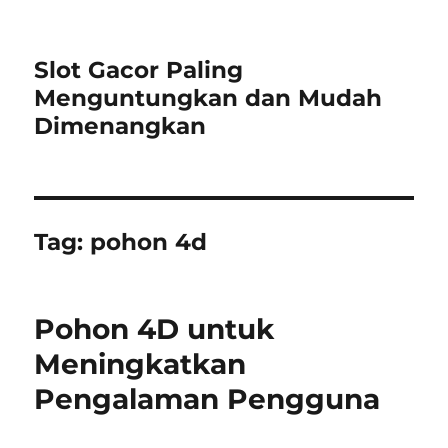
Slot Gacor Paling
Menguntungkan dan Mudah
Dimenangkan
Tag:
pohon 4d
Pohon 4D untuk
Meningkatkan
Pengalaman Pengguna