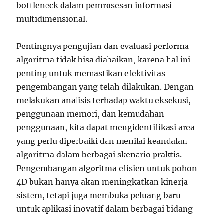
bottleneck dalam pemrosesan informasi
multidimensional.
Pentingnya pengujian dan evaluasi performa
algoritma tidak bisa diabaikan, karena hal ini
penting untuk memastikan efektivitas
pengembangan yang telah dilakukan. Dengan
melakukan analisis terhadap waktu eksekusi,
penggunaan memori, dan kemudahan
penggunaan, kita dapat mengidentifikasi area
yang perlu diperbaiki dan menilai keandalan
algoritma dalam berbagai skenario praktis.
Pengembangan algoritma efisien untuk pohon
4D bukan hanya akan meningkatkan kinerja
sistem, tetapi juga membuka peluang baru
untuk aplikasi inovatif dalam berbagai bidang