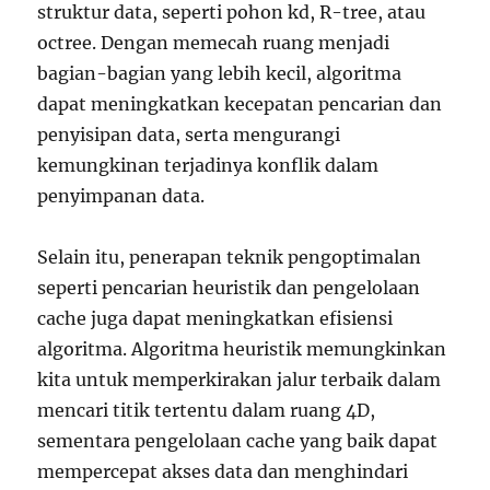
struktur data, seperti pohon kd, R-tree, atau
octree. Dengan memecah ruang menjadi
bagian-bagian yang lebih kecil, algoritma
dapat meningkatkan kecepatan pencarian dan
penyisipan data, serta mengurangi
kemungkinan terjadinya konflik dalam
penyimpanan data.
Selain itu, penerapan teknik pengoptimalan
seperti pencarian heuristik dan pengelolaan
cache juga dapat meningkatkan efisiensi
algoritma. Algoritma heuristik memungkinkan
kita untuk memperkirakan jalur terbaik dalam
mencari titik tertentu dalam ruang 4D,
sementara pengelolaan cache yang baik dapat
mempercepat akses data dan menghindari