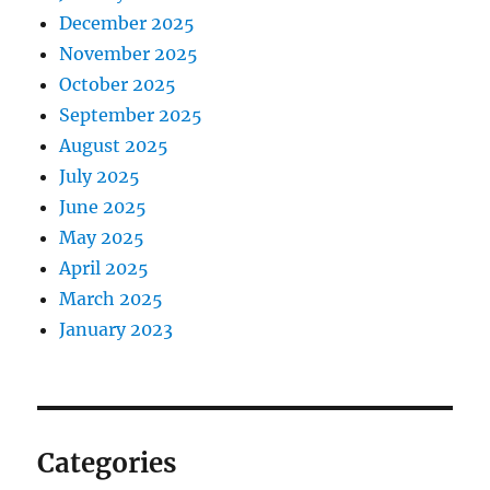
December 2025
November 2025
October 2025
September 2025
August 2025
July 2025
June 2025
May 2025
April 2025
March 2025
January 2023
Categories