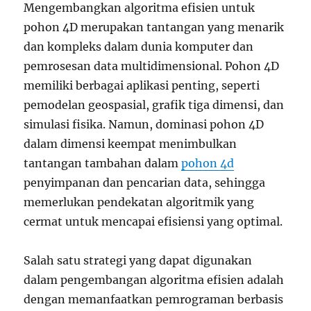
Mengembangkan algoritma efisien untuk
pohon 4D merupakan tantangan yang menarik
dan kompleks dalam dunia komputer dan
pemrosesan data multidimensional. Pohon 4D
memiliki berbagai aplikasi penting, seperti
pemodelan geospasial, grafik tiga dimensi, dan
simulasi fisika. Namun, dominasi pohon 4D
dalam dimensi keempat menimbulkan
tantangan tambahan dalam
pohon 4d
penyimpanan dan pencarian data, sehingga
memerlukan pendekatan algoritmik yang
cermat untuk mencapai efisiensi yang optimal.
Salah satu strategi yang dapat digunakan
dalam pengembangan algoritma efisien adalah
dengan memanfaatkan pemrograman berbasis