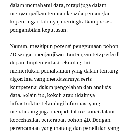
dalam memahami data, tetapi juga dalam
menyampaikan temuan kepada pemangku
kepentingan lainnya, meningkatkan proses
pengambilan keputusan.
Namun, meskipun potensi penggunaan pohon
4D sangat menjanjikan, tantangan tetap ada di
depan. Implementasi teknologi ini
memerlukan pemahaman yang dalam tentang
algoritma yang mendasarinya serta
kompetensi dalam pengolahan dan analisis
data. Selain itu, kokoh atau tidaknya
infrastruktur teknologi informasi yang
mendukung juga menjadi faktor kunci dalam
keberhasilan penerapan pohon 4D. Dengan
perencanaan yang matang dan penelitian yang