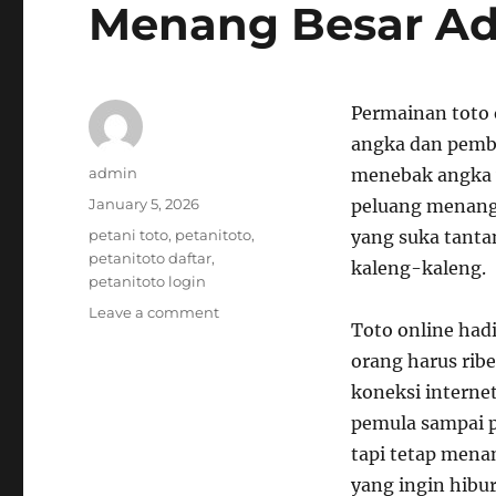
Menang Besar Ad
Permainan toto 
angka dan pembu
Author
admin
menebak angka 
Posted
January 5, 2026
peluang menang 
on
Tags
petani toto
,
petanitoto
,
yang suka tanta
petanitoto daftar
,
kaleng-kaleng.
petanitoto login
on
Leave a comment
Toto online hadi
Main
Toto
orang harus rib
Online
koneksi interne
Lebih
pemula sampai p
Seru,
Peluang
tapi tetap menan
Menang
yang ingin hibur