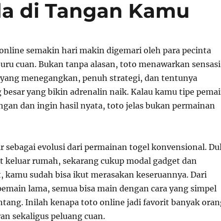
a di Tangan Kamu
online semakin hari makin digemari oleh para pecinta
ru cuan. Bukan tanpa alasan, toto menawarkan sensasi
yang menegangkan, penuh strategi, dan tentunya
besar yang bikin adrenalin naik. Kalau kamu tipe pema
ngan dan ingin hasil nyata, toto jelas bukan permainan
r sebagai evolusi dari permainan togel konvensional. Du
et keluar rumah, sekarang cukup modal gadget dan
t, kamu sudah bisa ikut merasakan keseruannya. Dari
emain lama, semua bisa main dengan cara yang simpel
tang. Inilah kenapa toto online jadi favorit banyak oran
an sekaligus peluang cuan.