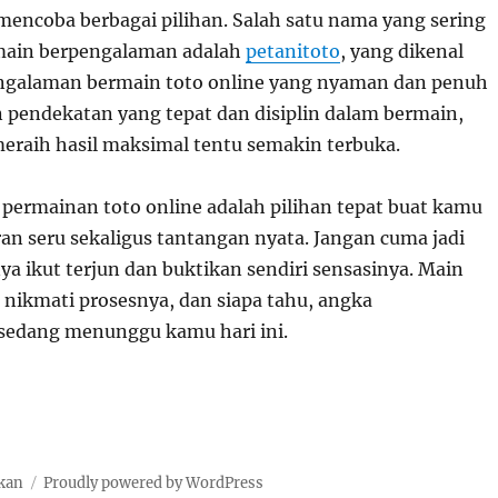
mencoba berbagai pilihan. Salah satu nama yang sering
emain berpengalaman adalah
petanitoto
, yang dikenal
galaman bermain toto online yang nyaman dan penuh
 pendekatan yang tepat dan disiplin dalam bermain,
eraih hasil maksimal tentu semakin terbuka.
permainan toto online adalah pilihan tepat buat kamu
ran seru sekaligus tantangan nyata. Jangan cuma jadi
a ikut terjun dan buktikan sendiri sensasinya. Main
 nikmati prosesnya, dan siapa tahu, angka
sedang menunggu kamu hari ini.
kan
Proudly powered by WordPress