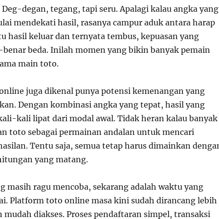
 Deg-degan, tegang, tapi seru. Apalagi kalau angka yang
ai mendekati hasil, rasanya campur aduk antara harap
tu hasil keluar dan ternyata tembus, kepuasan yang
-benar beda. Inilah momen yang bikin banyak pemain
ama main toto.
online juga dikenal punya potensi kemenangan yang
an. Dengan kombinasi angka yang tepat, hasil yang
kali-kali lipat dari modal awal. Tidak heran kalau banyak
n toto sebagai permainan andalan untuk mencari
silan. Tentu saja, semua tetap harus dimainkan denga
hitungan yang matang.
g masih ragu mencoba, sekarang adalah waktu yang
i. Platform toto online masa kini sudah dirancang lebih
n mudah diakses. Proses pendaftaran simpel, transaksi