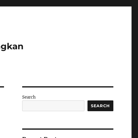
ngkan
Search
SEARCH