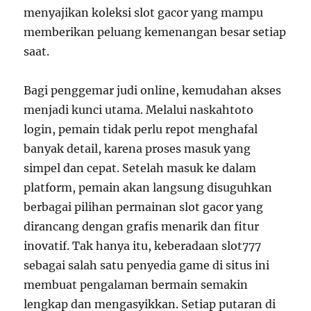
menyajikan koleksi slot gacor yang mampu
memberikan peluang kemenangan besar setiap
saat.
Bagi penggemar judi online, kemudahan akses
menjadi kunci utama. Melalui naskahtoto
login, pemain tidak perlu repot menghafal
banyak detail, karena proses masuk yang
simpel dan cepat. Setelah masuk ke dalam
platform, pemain akan langsung disuguhkan
berbagai pilihan permainan slot gacor yang
dirancang dengan grafis menarik dan fitur
inovatif. Tak hanya itu, keberadaan slot777
sebagai salah satu penyedia game di situs ini
membuat pengalaman bermain semakin
lengkap dan mengasyikkan. Setiap putaran di