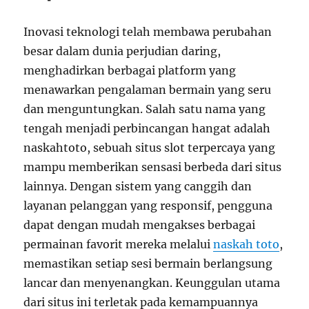
Inovasi teknologi telah membawa perubahan
besar dalam dunia perjudian daring,
menghadirkan berbagai platform yang
menawarkan pengalaman bermain yang seru
dan menguntungkan. Salah satu nama yang
tengah menjadi perbincangan hangat adalah
naskahtoto, sebuah situs slot terpercaya yang
mampu memberikan sensasi berbeda dari situs
lainnya. Dengan sistem yang canggih dan
layanan pelanggan yang responsif, pengguna
dapat dengan mudah mengakses berbagai
permainan favorit mereka melalui
naskah toto
,
memastikan setiap sesi bermain berlangsung
lancar dan menyenangkan. Keunggulan utama
dari situs ini terletak pada kemampuannya