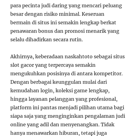
para pecinta judi daring yang mencari peluang
besar dengan risiko minimal. Keseruan
bermain di situs ini semakin lengkap berkat
penawaran bonus dan promosi menarik yang
selalu dihadirkan secara rutin.
Akhirnya, keberadaan naskahtoto sebagai situs
slot gacor yang terpercaya semakin
mengukuhkan posisinya di antara kompetitor.
Dengan berbagai keunggulan mulai dari
kemudahan login, koleksi game lengkap,
hingga layanan pelanggan yang profesional,
platform ini pantas menjadi pilihan utama bagi
siapa saja yang menginginkan pengalaman judi
online yang adil dan menyenangkan. Tidak
hanya menawarkan hiburan, tetapi juga