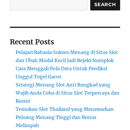
Gacor
SEARCH
dengan
Langkah
Tepat
Recent Posts
Pelajari Rahasia Sukses Menang di Situs Slot
dan Ubah Modal Kecil Jadi Rejeki Nomplok
Cara Menggali Pola Data Untuk Prediksi
Unggul Togel Gacor
Strategi Menang Slot Anti Rungkad yang
Wajib Anda Coba di Situs Slot Terpercaya dan
Resmi
Temukan Slot Thailand yang Menawarkan
Peluang Menang Tinggi dan Bonus
Melimpah