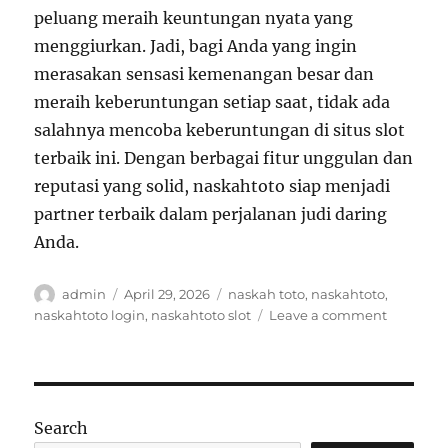
peluang meraih keuntungan nyata yang
menggiurkan. Jadi, bagi Anda yang ingin
merasakan sensasi kemenangan besar dan
meraih keberuntungan setiap saat, tidak ada
salahnya mencoba keberuntungan di situs slot
terbaik ini. Dengan berbagai fitur unggulan dan
reputasi yang solid, naskahtoto siap menjadi
partner terbaik dalam perjalanan judi daring
Anda.
Author
Posted
Tags
admin
April 29, 2026
naskah toto
,
naskahtoto
,
on
on
naskahtoto login
,
naskahtoto slot
Leave a comment
Maksima
Potensi
Slot777
di
Situs
Search
Slot