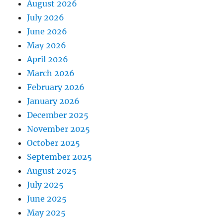
August 2026
July 2026
June 2026
May 2026
April 2026
March 2026
February 2026
January 2026
December 2025
November 2025
October 2025
September 2025
August 2025
July 2025
June 2025
May 2025