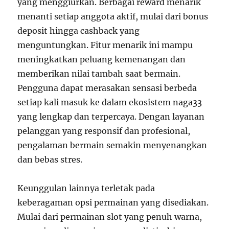
yang menggiurkan. Berbagai reward menarik
menanti setiap anggota aktif, mulai dari bonus
deposit hingga cashback yang
menguntungkan. Fitur menarik ini mampu
meningkatkan peluang kemenangan dan
memberikan nilai tambah saat bermain.
Pengguna dapat merasakan sensasi berbeda
setiap kali masuk ke dalam ekosistem naga33
yang lengkap dan terpercaya. Dengan layanan
pelanggan yang responsif dan profesional,
pengalaman bermain semakin menyenangkan
dan bebas stres.
Keunggulan lainnya terletak pada
keberagaman opsi permainan yang disediakan.
Mulai dari permainan slot yang penuh warna,