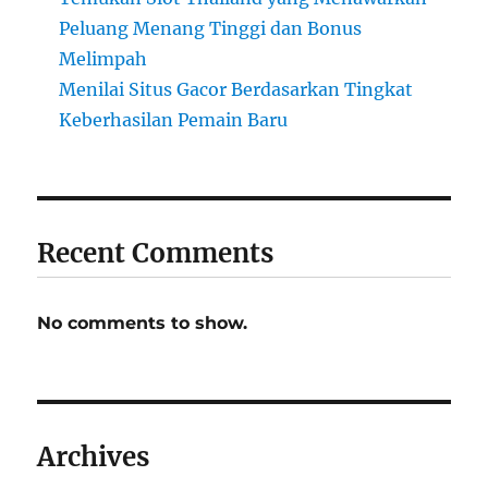
Peluang Menang Tinggi dan Bonus
Melimpah
Menilai Situs Gacor Berdasarkan Tingkat
Keberhasilan Pemain Baru
Recent Comments
No comments to show.
Archives