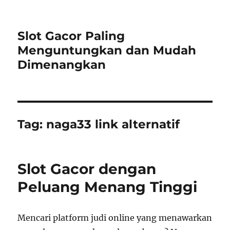
Slot Gacor Paling
Menguntungkan dan Mudah
Dimenangkan
Tag:
naga33 link alternatif
Slot Gacor dengan
Peluang Menang Tinggi
Mencari platform judi online yang menawarkan