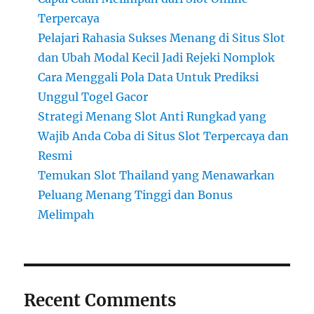
Terpercaya
Pelajari Rahasia Sukses Menang di Situs Slot
dan Ubah Modal Kecil Jadi Rejeki Nomplok
Cara Menggali Pola Data Untuk Prediksi
Unggul Togel Gacor
Strategi Menang Slot Anti Rungkad yang
Wajib Anda Coba di Situs Slot Terpercaya dan
Resmi
Temukan Slot Thailand yang Menawarkan
Peluang Menang Tinggi dan Bonus
Melimpah
Recent Comments