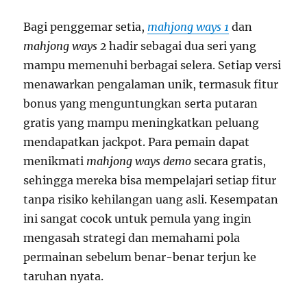
Bagi penggemar setia,
mahjong ways 1
dan
mahjong ways 2
hadir sebagai dua seri yang
mampu memenuhi berbagai selera. Setiap versi
menawarkan pengalaman unik, termasuk fitur
bonus yang menguntungkan serta putaran
gratis yang mampu meningkatkan peluang
mendapatkan jackpot. Para pemain dapat
menikmati
mahjong ways demo
secara gratis,
sehingga mereka bisa mempelajari setiap fitur
tanpa risiko kehilangan uang asli. Kesempatan
ini sangat cocok untuk pemula yang ingin
mengasah strategi dan memahami pola
permainan sebelum benar-benar terjun ke
taruhan nyata.