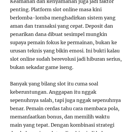
Keamanan dan kenyamanan juga jadi faktor
penting. Platform slot online masa kini
berlomba-lomba menghadirkan sistem yang
aman dan transaksi yang cepat. Deposit dan
penarikan dana dibuat sesimpel mungkin
supaya pemain fokus ke permainan, bukan ke
urusan teknis yang bikin emosi. Ini bukti kalau
slot online sudah berevolusi jadi hiburan serius,
bukan sekadar game iseng.
Banyak yang bilang slot itu cuma soal
keberuntungan. Anggapan itu nggak
sepenuhnya salah, tapi juga nggak sepenuhnya
benar. Pemain cerdas tahu cara membaca pola,
memanfaatkan bonus, dan memilih waktu
main yang tepat. Dengan kombinasi strategi