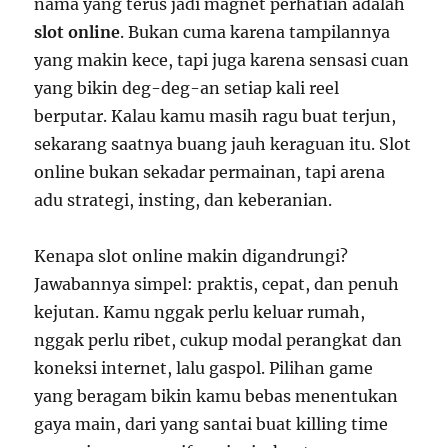
nama yang terus jadi magnet perhatian adalah
slot online
. Bukan cuma karena tampilannya
yang makin kece, tapi juga karena sensasi cuan
yang bikin deg-deg-an setiap kali reel
berputar. Kalau kamu masih ragu buat terjun,
sekarang saatnya buang jauh keraguan itu. Slot
online bukan sekadar permainan, tapi arena
adu strategi, insting, dan keberanian.
Kenapa slot online makin digandrungi?
Jawabannya simpel: praktis, cepat, dan penuh
kejutan. Kamu nggak perlu keluar rumah,
nggak perlu ribet, cukup modal perangkat dan
koneksi internet, lalu gaspol. Pilihan game
yang beragam bikin kamu bebas menentukan
gaya main, dari yang santai buat killing time