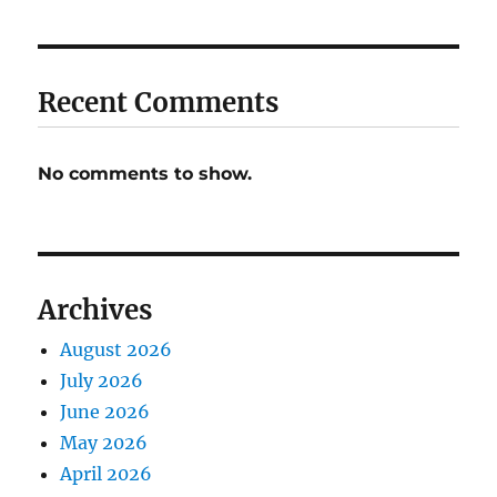
Recent Comments
No comments to show.
Archives
August 2026
July 2026
June 2026
May 2026
April 2026