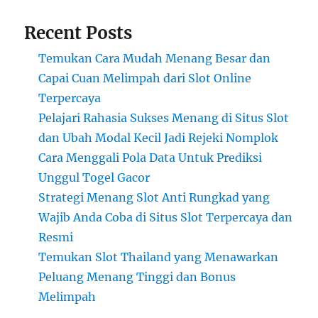
Recent Posts
Temukan Cara Mudah Menang Besar dan
Capai Cuan Melimpah dari Slot Online
Terpercaya
Pelajari Rahasia Sukses Menang di Situs Slot
dan Ubah Modal Kecil Jadi Rejeki Nomplok
Cara Menggali Pola Data Untuk Prediksi
Unggul Togel Gacor
Strategi Menang Slot Anti Rungkad yang
Wajib Anda Coba di Situs Slot Terpercaya dan
Resmi
Temukan Slot Thailand yang Menawarkan
Peluang Menang Tinggi dan Bonus
Melimpah