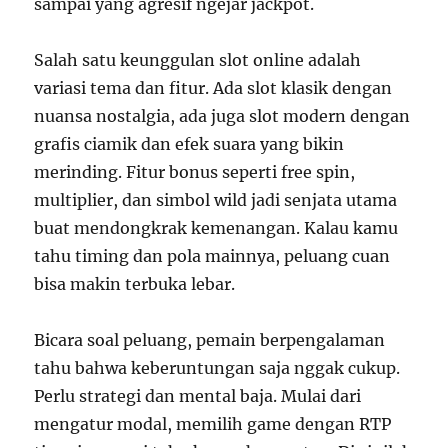
sampai yang agresif ngejar jackpot.
Salah satu keunggulan slot online adalah
variasi tema dan fitur. Ada slot klasik dengan
nuansa nostalgia, ada juga slot modern dengan
grafis ciamik dan efek suara yang bikin
merinding. Fitur bonus seperti free spin,
multiplier, dan simbol wild jadi senjata utama
buat mendongkrak kemenangan. Kalau kamu
tahu timing dan pola mainnya, peluang cuan
bisa makin terbuka lebar.
Bicara soal peluang, pemain berpengalaman
tahu bahwa keberuntungan saja nggak cukup.
Perlu strategi dan mental baja. Mulai dari
mengatur modal, memilih game dengan RTP