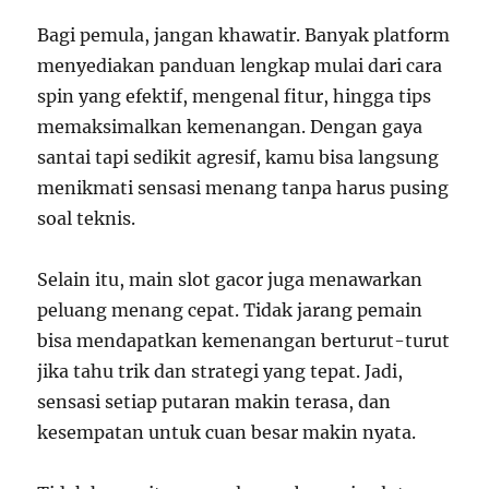
Bagi pemula, jangan khawatir. Banyak platform
menyediakan panduan lengkap mulai dari cara
spin yang efektif, mengenal fitur, hingga tips
memaksimalkan kemenangan. Dengan gaya
santai tapi sedikit agresif, kamu bisa langsung
menikmati sensasi menang tanpa harus pusing
soal teknis.
Selain itu, main slot gacor juga menawarkan
peluang menang cepat. Tidak jarang pemain
bisa mendapatkan kemenangan berturut-turut
jika tahu trik dan strategi yang tepat. Jadi,
sensasi setiap putaran makin terasa, dan
kesempatan untuk cuan besar makin nyata.