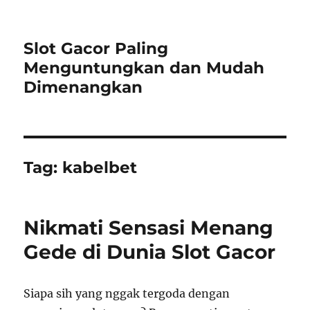
Slot Gacor Paling
Menguntungkan dan Mudah
Dimenangkan
Tag:
kabelbet
Nikmati Sensasi Menang
Gede di Dunia Slot Gacor
Siapa sih yang nggak tergoda dengan