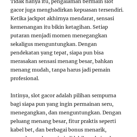
Tidak hanya itu, pengalaman bermain slot
gacor juga menghadirkan kepuasan tersendiri.
Ketika jackpot akhirnya mendarat, sensasi
kemenangan itu bikin ketagihan. Setiap
putaran menjadi momen menegangkan
sekaligus menguntungkan. Dengan
pendekatan yang tepat, siapa pun bisa
merasakan sensasi menang besar, bahkan
menang mudah, tanpa harus jadi pemain
profesional.
Intinya, slot gacor adalah pilihan sempurna
bagi siapa pun yang ingin permainan seru,
menegangkan, dan menguntungkan. Dengan
peluang menang besar, fitur praktis seperti
kabel bet, dan berbagai bonus menarik,