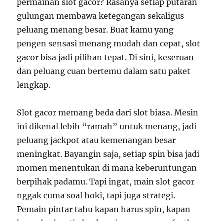
permainan slot gacor? Rasanya setiap putaran
gulungan membawa ketegangan sekaligus
peluang menang besar. Buat kamu yang
pengen sensasi menang mudah dan cepat, slot
gacor bisa jadi pilihan tepat. Di sini, keseruan
dan peluang cuan bertemu dalam satu paket
lengkap.
Slot gacor memang beda dari slot biasa. Mesin
ini dikenal lebih “ramah” untuk menang, jadi
peluang jackpot atau kemenangan besar
meningkat. Bayangin saja, setiap spin bisa jadi
momen menentukan di mana keberuntungan
berpihak padamu. Tapi ingat, main slot gacor
nggak cuma soal hoki, tapi juga strategi.
Pemain pintar tahu kapan harus spin, kapan