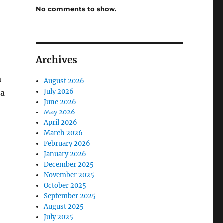
No comments to show.
Archives
a
August 2026
July 2026
ma
June 2026
May 2026
April 2026
March 2026
February 2026
January 2026
m
December 2025
November 2025
October 2025
September 2025
August 2025
July 2025