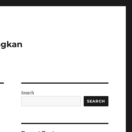
ngkan
Search
SEARCH