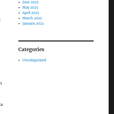
June 2025
May 2025
April 2025
March 2025
g
January 2023
Categories
Uncategorized
n
ka