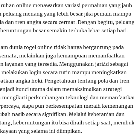
aruhan online menawarkan variasi permainan yang jauh
n peluang menang yang lebih besar jika pemain mampu
la dan tren angka secara cermat. Dengan begitu, peluan
beruntungan besar semakin terbuka lebar setiap hari.
lam dunia togel online tidak hanya bergantung pada
semata, melainkan juga kemampuan memanfaatkan
dan layanan yang tersedia. Menggunakan jari4d sebagai
an melakukan login secara rutin mampu meningkatkan
tkan angka hoki. Pengetahuan tentang pola dan tren
menjadi kunci utama dalam memaksimalkan strategi
n mengikuti perkembangan teknologi dan memanfaatka
erpercaya, siapa pun berkesempatan meraih kemenangan
bah nasib secara signifikan. Melalui keberanian dan
ang, keberuntungan itu bisa diraih setiap saat, membu
kayaan yang selama ini diimpikan.