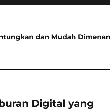
guntungkan dan Mudah Dimena
buran Digital yang