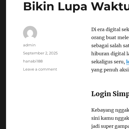
Bikin Lupa Wakt
Di era digital s
orang buat mele
Author
admin
sebagai salah sa
Posted
September 2, 2025
hiburan digital
on
Tags
hanabi188
sekaligus seru,
l
on
Leave a comment
yang penuh aksi
Serunya
Dunia
Hiburan
Login Simp
Digital
yang
Bikin
Kebayang nggak 
Lupa
Waktu
sini kamu nggak
jadi super gamp