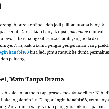
u
ekarang, hiburan online udah jadi pilihan utama banyak
pas penat. Dari sekian banyak opsi,
judi online
muncul
tu favorit karena ngasih sensasi unik yang beda dari
 lainnya. Nah, kalau kamu pengin pengalaman yang prakt
ogin hanabi188
bisa jadi pintu masuk ke dunia permaina
 dan peluang.
el, Main Tanpa Drama
sih kalau mau main tapi proses masuknya ribet? Nah, d
 bakal ngalamin itu. Dengan
login hanabi188
, semuanya
ang. Antarmuka yang ramah pengguna bikin siapa pun