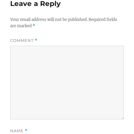
Leave a Reply
Your email address will not be published.
Required fields
are marked
*
COMMENT
*
NAME
*