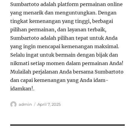
Sumbartoto adalah platform permainan online
yang menarik dan menguntungkan. Dengan
tingkat kemenangan yang tinggi, berbagai
pilihan permainan, dan layanan terbaik,
Sumbartoto adalah pilihan tepat untuk Anda
yang ingin mencapai kemenangan maksimal.
Selalu ingat untuk bermain dengan bijak dan
nikmati setiap momen dalam permainan Anda!
Mulailah perjalanan Anda bersama Sumbartoto
dan capai kemenangan yang Anda idam-
idamkan!.
Author
Posted
admin
April 7, 2025
on