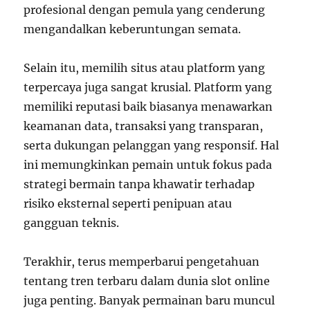
profesional dengan pemula yang cenderung
mengandalkan keberuntungan semata.
Selain itu, memilih situs atau platform yang
terpercaya juga sangat krusial. Platform yang
memiliki reputasi baik biasanya menawarkan
keamanan data, transaksi yang transparan,
serta dukungan pelanggan yang responsif. Hal
ini memungkinkan pemain untuk fokus pada
strategi bermain tanpa khawatir terhadap
risiko eksternal seperti penipuan atau
gangguan teknis.
Terakhir, terus memperbarui pengetahuan
tentang tren terbaru dalam dunia slot online
juga penting. Banyak permainan baru muncul