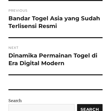
Post
PREVIOUS
navigation
Bandar Togel Asia yang Sudah
Previous
post:
Terlisensi Resmi
NEXT
Dinamika Permainan Togel di
Next
post:
Era Digital Modern
Search
SEARCH