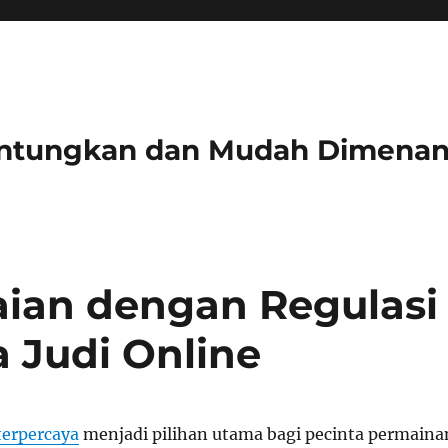
guntungkan dan Mudah Dimena
aian dengan Regulasi
 Judi Online
terpercaya
menjadi pilihan utama bagi pecinta permaina