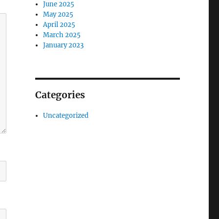
June 2025
May 2025
April 2025
March 2025
January 2023
Categories
Uncategorized