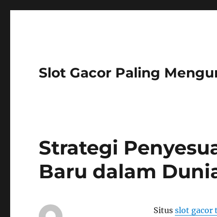
Slot Gacor Paling Men
Strategi Penyesu
Baru dalam Dunia
Situs
slot gacor 