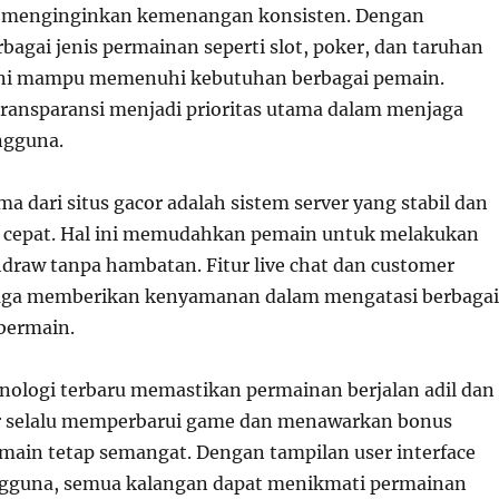
ng menginginkan kemenangan konsisten. Dengan
agai jenis permainan seperti slot, poker, dan taruhan
 ini mampu memenuhi kebutuhan berbagai pemain.
ansparansi menjadi prioritas utama dalam menjaga
ngguna.
 dari situs gacor adalah sistem server yang stabil dan
i cepat. Hal ini memudahkan pemain untuk melakukan
hdraw tanpa hambatan. Fitur live chat dan customer
 juga memberikan kenyamanan dalam mengatasi berbagai
bermain.
ologi terbaru memastikan permainan berjalan adil dan
or selalu memperbarui game dan menawarkan bonus
main tetap semangat. Dengan tampilan user interface
gguna, semua kalangan dapat menikmati permainan