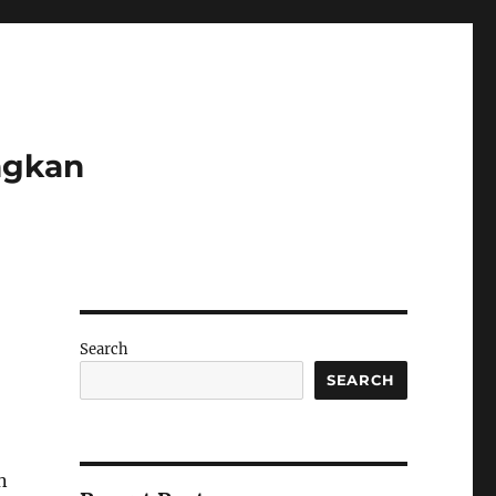
ngkan
Search
SEARCH
n