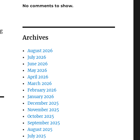
No comments to show.
ng
Archives
August 2026
July 2026
June 2026
May 2026
April 2026
March 2026
February 2026
January 2026
December 2025
November 2025
October 2025
September 2025
August 2025
July 2025