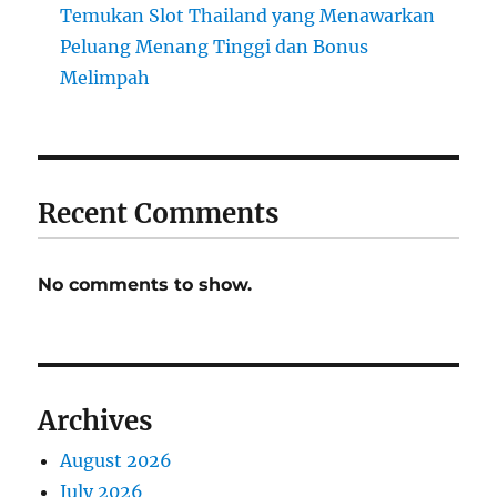
Temukan Slot Thailand yang Menawarkan
Peluang Menang Tinggi dan Bonus
Melimpah
Recent Comments
No comments to show.
Archives
August 2026
July 2026