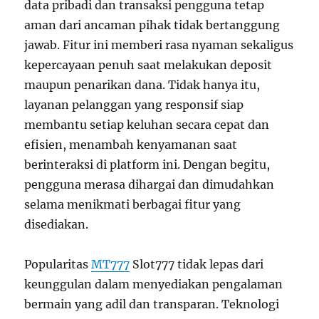
data pribadi dan transaksi pengguna tetap
aman dari ancaman pihak tidak bertanggung
jawab. Fitur ini memberi rasa nyaman sekaligus
kepercayaan penuh saat melakukan deposit
maupun penarikan dana. Tidak hanya itu,
layanan pelanggan yang responsif siap
membantu setiap keluhan secara cepat dan
efisien, menambah kenyamanan saat
berinteraksi di platform ini. Dengan begitu,
pengguna merasa dihargai dan dimudahkan
selama menikmati berbagai fitur yang
disediakan.
Popularitas
MT777
Slot777 tidak lepas dari
keunggulan dalam menyediakan pengalaman
bermain yang adil dan transparan. Teknologi