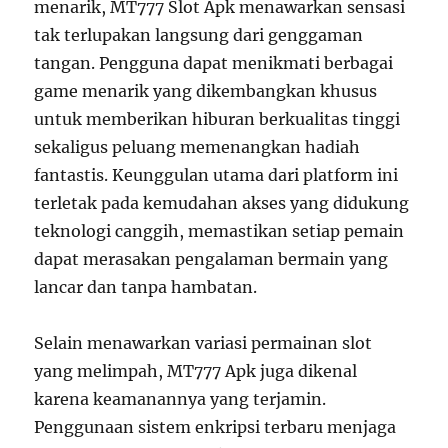
menarik, MT777 Slot Apk menawarkan sensasi
tak terlupakan langsung dari genggaman
tangan. Pengguna dapat menikmati berbagai
game menarik yang dikembangkan khusus
untuk memberikan hiburan berkualitas tinggi
sekaligus peluang memenangkan hadiah
fantastis. Keunggulan utama dari platform ini
terletak pada kemudahan akses yang didukung
teknologi canggih, memastikan setiap pemain
dapat merasakan pengalaman bermain yang
lancar dan tanpa hambatan.
Selain menawarkan variasi permainan slot
yang melimpah, MT777 Apk juga dikenal
karena keamanannya yang terjamin.
Penggunaan sistem enkripsi terbaru menjaga