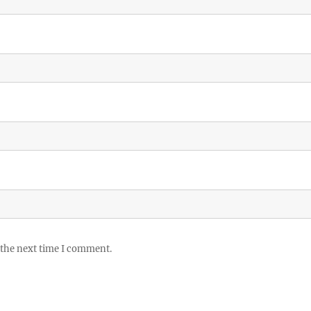
 the next time I comment.