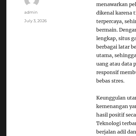
menawarkan pel
Author
admin
dikenal karena 
Posted
July 3, 2026
terpercaya, seh
on
bermain. Dengan
lengkap, situs 
berbagai latar b
utama, sehingga
uang atau data 
responsif memb
bebas stres.
Keunggulan utama
kemenangan yan
hasil positif se
Teknologi terba
berjalan adil da