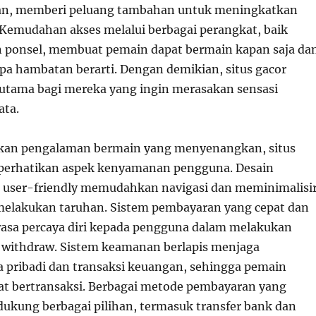
kan, memberi peluang tambahan untuk meningkatkan
Kemudahan akses melalui berbagai perangkat, baik
 ponsel, membuat pemain dapat bermain kapan saja da
npa hambatan berarti. Dengan demikian, situs gacor
 utama bagi mereka yang ingin merasakan sensasi
ta.
kan pengalaman bermain yang menyenangkan, situs
perhatikan aspek kenyamanan pengguna. Desain
 user-friendly memudahkan navigasi dan meminimalisi
melakukan taruhan. Sistem pembayaran yang cepat dan
asa percaya diri kepada pengguna dalam melakukan
 withdraw. Sistem keamanan berlapis menjaga
a pribadi dan transaksi keuangan, sehingga pemain
t bertransaksi. Berbagai metode pembayaran yang
ukung berbagai pilihan, termasuk transfer bank dan