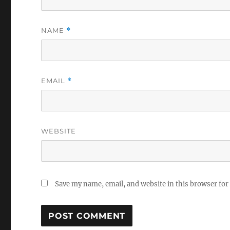
NAME
*
EMAIL
*
WEBSITE
Save my name, email, and website in this browser for