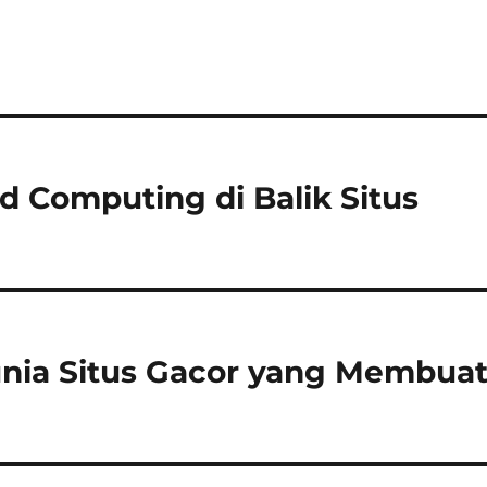
d Computing di Balik Situs
unia Situs Gacor yang Membua