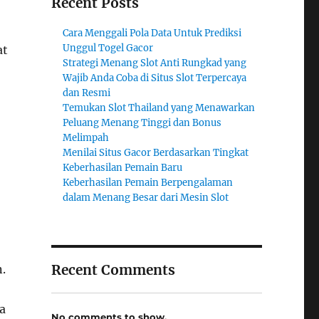
Recent Posts
Cara Menggali Pola Data Untuk Prediksi
Unggul Togel Gacor
at
Strategi Menang Slot Anti Rungkad yang
Wajib Anda Coba di Situs Slot Terpercaya
dan Resmi
Temukan Slot Thailand yang Menawarkan
Peluang Menang Tinggi dan Bonus
Melimpah
Menilai Situs Gacor Berdasarkan Tingkat
Keberhasilan Pemain Baru
Keberhasilan Pemain Berpengalaman
dalam Menang Besar dari Mesin Slot
Recent Comments
n.
a
No comments to show.