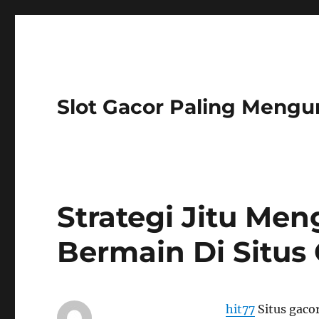
Slot Gacor Paling Men
Strategi Jitu Me
Bermain Di Situs
hit77
Situs gacor