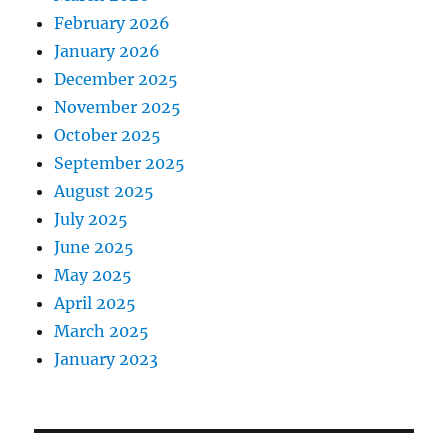
February 2026
January 2026
December 2025
November 2025
October 2025
September 2025
August 2025
July 2025
June 2025
May 2025
April 2025
March 2025
January 2023