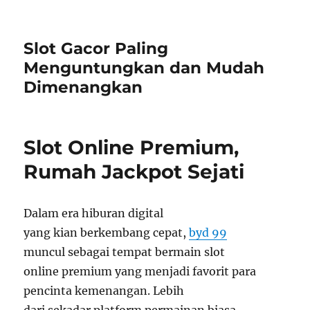
Slot Gacor Paling
Menguntungkan dan Mudah
Dimenangkan
Slot Online Premium,
Rumah Jackpot Sejati
Dalam era hiburan digital
yang kian berkembang cepat,
byd 99
muncul sebagai tempat bermain slot
online premium yang menjadi favorit para
pencinta kemenangan. Lebih