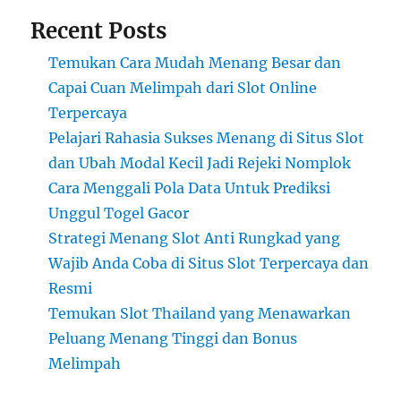
Recent Posts
Temukan Cara Mudah Menang Besar dan
Capai Cuan Melimpah dari Slot Online
Terpercaya
Pelajari Rahasia Sukses Menang di Situs Slot
dan Ubah Modal Kecil Jadi Rejeki Nomplok
Cara Menggali Pola Data Untuk Prediksi
Unggul Togel Gacor
Strategi Menang Slot Anti Rungkad yang
Wajib Anda Coba di Situs Slot Terpercaya dan
Resmi
Temukan Slot Thailand yang Menawarkan
Peluang Menang Tinggi dan Bonus
Melimpah