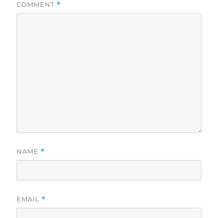
COMMENT
*
NAME
*
EMAIL
*