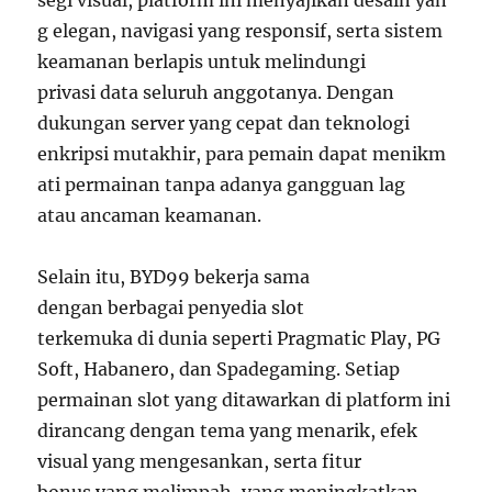
segi visual, platform ini menyajikan desain yan
g elegan, navigasi yang responsif, serta sistem
keamanan berlapis untuk melindungi
privasi data seluruh anggotanya. Dengan
dukungan server yang cepat dan teknologi
enkripsi mutakhir, para pemain dapat menikm
ati permainan tanpa adanya gangguan lag
atau ancaman keamanan.
Selain itu, BYD99 bekerja sama
dengan berbagai penyedia slot
terkemuka di dunia seperti Pragmatic Play, PG
Soft, Habanero, dan Spadegaming. Setiap
permainan slot yang ditawarkan di platform ini
dirancang dengan tema yang menarik, efek
visual yang mengesankan, serta fitur