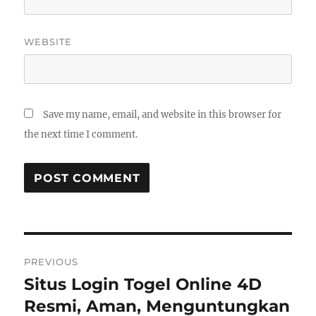
WEBSITE
Save my name, email, and website in this browser for
the next time I comment.
Post
PREVIOUS
navigation
Situs Login Togel Online 4D
Previous
post:
Resmi, Aman, Menguntungkan